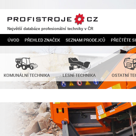
PROFISTROJE.CZ
Největší databáze profesionální techniky v ČR
ÚVOD
PŘEHLED ZNAČEK
SEZNAM PRODEJCŮ
PŘEČTĚTE SI
KOMUNÁLNÍ TECHNIKA
LESNÍ TECHNIKA
OSTATNÍ TE