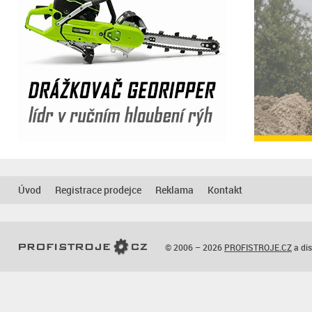
Úvod
Registrace prodejce
Reklama
Kontakt
© 2006 – 2026
PROFISTROJE.CZ
a dis