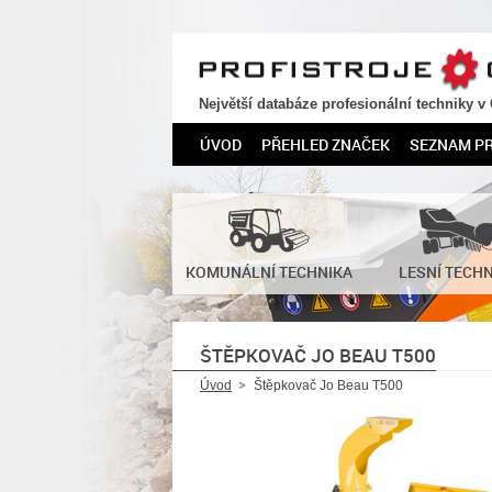
PROFISTROJE.CZ
Největší databáze profesionální techniky v
ÚVOD
PŘEHLED ZNAČEK
SEZNAM P
KOMUNÁLNÍ TECHNIKA
LESNÍ TECH
ŠTĚPKOVAČ JO BEAU T500
Úvod
Štěpkovač Jo Beau T500