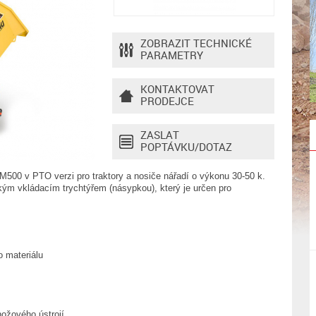
ZOBRAZIT TECHNICKÉ
PARAMETRY
KONTAKTOVAT
PRODEJCE
ZASLAT
POPTÁVKU/DOTAZ
500 v PTO verzi pro traktory a nosiče nářadí o výkonu 30-50 k.
lkým vkládacím trychtýřem (násypkou), který je určen pro
o materiálu
ožového ústrojí