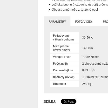
Ložiska bubnu (nožového ústrojí) určena
Oboustranné nože z tvrzené oceli
PARAMETRY
FOTO/VIDEO
PR
Požadovaný
30-50 k.
výkon k pohonu
Max. průměr
140 mm
dřevní hmoty
Vstupní otvor
790x520 mm
Počet nožů
2 oboustranné nože 
Pracovní výkon
8,33 m
/h
3
Rozměry (dxšxv)
1300x890x1620 m
Hmotnost
240 kg
SDÍLEJ: