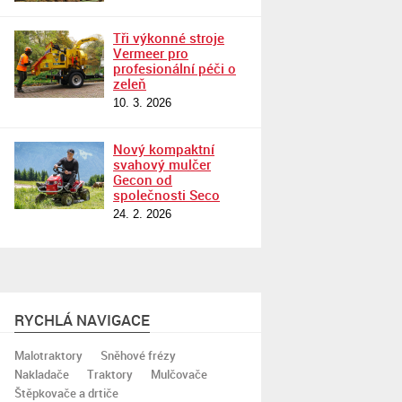
Tři výkonné stroje
Vermeer pro
profesionální péči o
zeleň
10. 3. 2026
Nový kompaktní
svahový mulčer
Gecon od
společnosti Seco
24. 2. 2026
RYCHLÁ NAVIGACE
Malotraktory
Sněhové frézy
Nakladače
Traktory
Mulčovače
Štěpkovače a drtiče