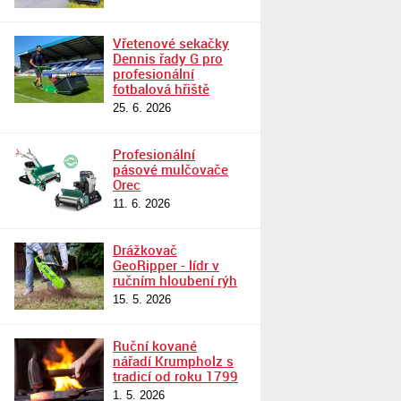
Vřetenové sekačky
Dennis řady G pro
profesionální
fotbalová hřiště
25. 6. 2026
Profesionální
pásové mulčovače
Orec
11. 6. 2026
Drážkovač
GeoRipper - lídr v
ručním hloubení rýh
15. 5. 2026
Ruční kované
nářadí Krumpholz s
tradicí od roku 1799
1. 5. 2026