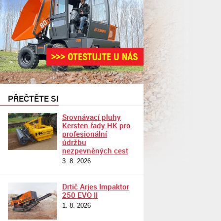
PŘEČTĚTE SI
Srovnávací pluhy
Kersten řady HK pro
profesionální
údržbu
nezpevněných cest
3. 8. 2026
Drtič Arjes Impaktor
250 EVO II
1. 8. 2026