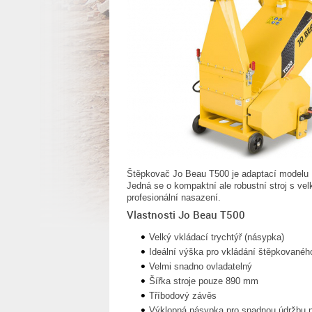
Štěpkovač Jo Beau T500 je adaptací modelu M
Jedná se o kompaktní ale robustní stroj s ve
profesionální nasazení.
Vlastnosti Jo Beau T500
Velký vkládací trychtýř (násypka)
Ideální výška pro vkládání štěpkovanéh
Velmi snadno ovladatelný
Šířka stroje pouze 890 mm
Tříbodový závěs
Výklopná násypka pro snadnou údržbu n