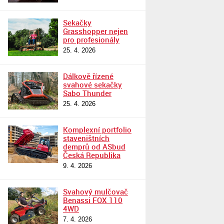
Sekačky
Grasshopper nejen
pro profesionály
25. 4. 2026
Dálkově řízené
svahové sekačky
Sabo Thunder
25. 4. 2026
Komplexní portfolio
staveništních
demprů od ASbud
Česká Republika
9. 4. 2026
Svahový mulčovač
Benassi FOX 110
4WD
7. 4. 2026