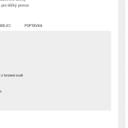
 pro těžký provoz
ODEJCI
POPTÁVKA
z tvrzené oceli
m