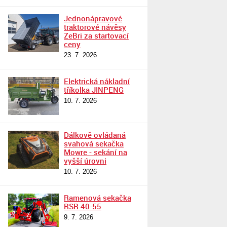
Jednonápravové
traktorové návěsy
ZeBri za startovací
ceny
23. 7. 2026
Elektrická nákladní
tříkolka JINPENG
10. 7. 2026
Dálkově ovládaná
svahová sekačka
Mowre - sekání na
vyšší úrovni
10. 7. 2026
Ramenová sekačka
RSR 40-55
9. 7. 2026