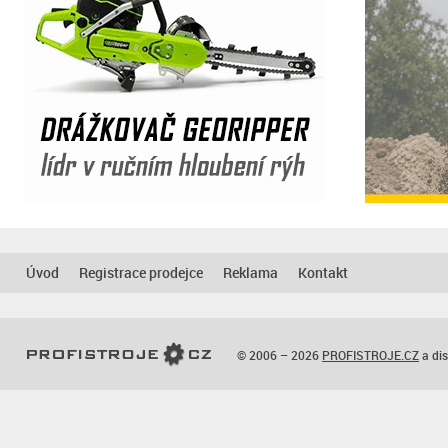
Úvod
Registrace prodejce
Reklama
Kontakt
© 2006 – 2026
PROFISTROJE.CZ
a dis