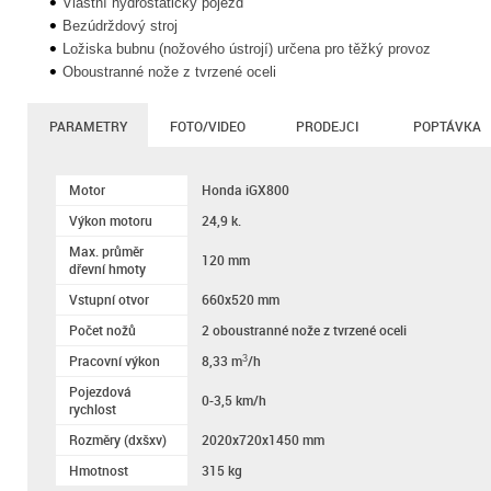
Vlastní hydrostatický pojezd
Bezúdrždový stroj
Ložiska bubnu (nožového ústrojí) určena pro těžký provoz
Oboustranné nože z tvrzené oceli
PARAMETRY
FOTO/VIDEO
PRODEJCI
POPTÁVKA
Motor
Honda iGX800
Výkon motoru
24,9 k.
Max. průměr
120 mm
dřevní hmoty
Vstupní otvor
660x520 mm
Počet nožů
2 oboustranné nože z tvrzené oceli
Pracovní výkon
8,33 m
/h
3
Pojezdová
0-3,5 km/h
rychlost
Rozměry (dxšxv)
2020x720x1450 mm
Hmotnost
315 kg