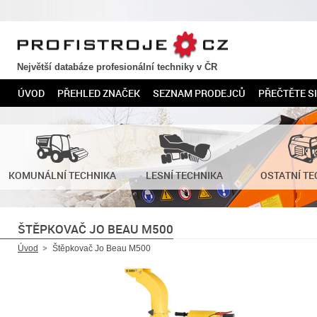
PROFISTROJE.CZ
Největší databáze profesionální techniky v ČR
ÚVOD
PŘEHLED ZNAČEK
SEZNAM PRODEJCŮ
PŘEČTĚTE SI
KOMUNÁLNÍ TECHNIKA
LESNÍ TECHNIKA
OSTATNÍ TE
ŠTĚPKOVAČ JO BEAU M500
Úvod
Štěpkovač Jo Beau M500