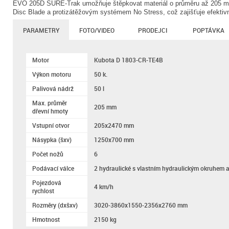
EVO 205D SURE-Trak umožňuje štěpkovat materiál o průměru až 205 mm
Disc Blade a protizátěžovým systémem No Stress, což zajišťuje efektiv
PARAMETRY
FOTO/VIDEO
PRODEJCI
POPTÁVKA
Motor
Kubota D 1803-CR-TE4B
Výkon motoru
50 k.
Palivová nádrž
50 l
Max. průměr
205 mm
dřevní hmoty
Vstupní otvor
205x2470 mm
Násypka (šxv)
1250x700 mm
Počet nožů
6
Podávací válce
2 hydraulické s vlastním hydraulickým okruhem 
Pojezdová
4 km/h
rychlost
Rozměry (dxšxv)
3020-3860x1550-2356x2760 mm
Hmotnost
2150 kg