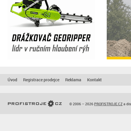
Úvod
Registrace prodejce
Reklama
Kontakt
© 2006 – 2026
PROFISTROJE.CZ
a dis