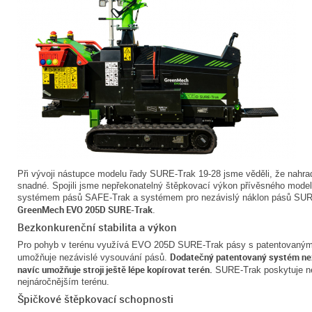
Při vývoji nástupce modelu řady SURE-Trak 19-28 jsme věděli, že nahradi
snadné. Spojili jsme nepřekonatelný štěpkovací výkon přívěsného mo
systémem pásů SAFE-Trak a systémem pro nezávislý náklon pásů SUR
GreenMech EVO 205D SURE-Trak
.
Bezkonkurenční stabilita a výkon
Pro pohyb v terénu využívá EVO 205D SURE-Trak pásy s patentovaný
Dodatečný patentovaný systém ne
umožňuje nezávislé vysouvání pásů.
navíc umožňuje stroji ještě lépe kopírovat terén.
SURE-Trak poskytuje nep
nejnáročnějším terénu.
Špičkové štěpkovací schopnosti