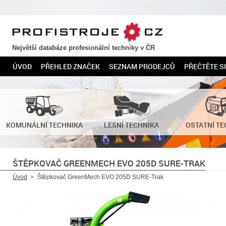
PROFISTROJE.CZ
Největší databáze profesionální techniky v ČR
ÚVOD
PŘEHLED ZNAČEK
SEZNAM PRODEJCŮ
PŘEČTĚTE SI
KOMUNÁLNÍ TECHNIKA
LESNÍ TECHNIKA
OSTATNÍ TE
ŠTĚPKOVAČ GREENMECH EVO 205D SURE-TRAK
Úvod
Štěpkovač GreenMech EVO 205D SURE-Trak