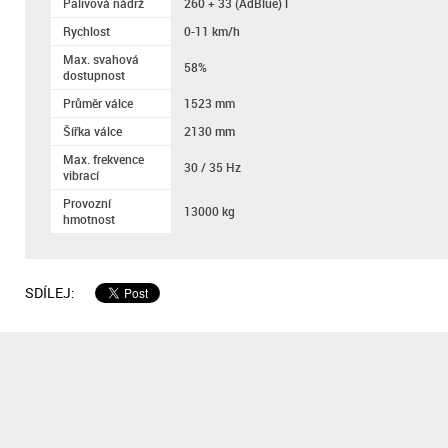
Palivová nádrž
260 + 33 (AdBlue) l
Rychlost
0-11 km/h
Max. svahová
58%
dostupnost
Průměr válce
1523 mm
Šířka válce
2130 mm
Max. frekvence
30 / 35 Hz
vibrací
Provozní
13000 kg
hmotnost
SDÍLEJ: