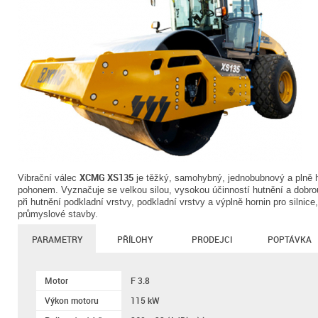
XCMG XS135
Vibrační válec
je těžký, samohybný, jednobubnový a plně hy
pohonem. Vyznačuje se velkou silou, vysokou účinností hutnění a dobrou
při hutnění podkladní vrstvy, podkladní vrstvy a výplně hornin pro silnice,
průmyslové stavby.
PARAMETRY
PŘÍLOHY
PRODEJCI
POPTÁVKA
Motor
F 3.8
Výkon motoru
115 kW