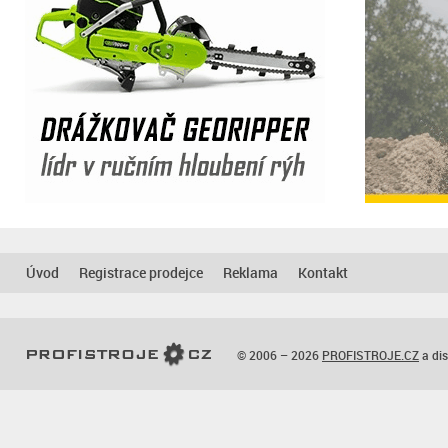
Úvod
Registrace prodejce
Reklama
Kontakt
© 2006 – 2026
PROFISTROJE.CZ
a dis