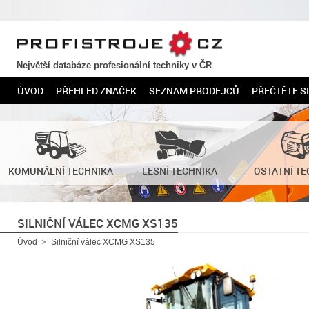
PROFISTROJE.CZ
Největší databáze profesionální techniky v ČR
ÚVOD
PŘEHLED ZNAČEK
SEZNAM PRODEJCŮ
PŘEČTĚTE SI
KOMUNÁLNÍ TECHNIKA
LESNÍ TECHNIKA
OSTATNÍ TE
SILNIČNÍ VÁLEC XCMG XS135
Úvod
Silniční válec XCMG XS135