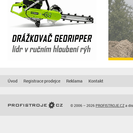
Úvod
Registrace prodejce
Reklama
Kontakt
© 2006 – 2026
PROFISTROJE.CZ
a dis