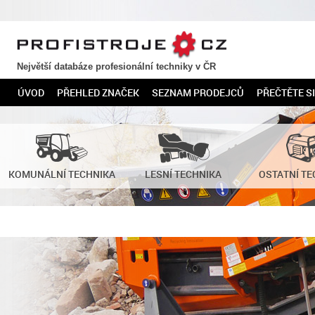
PROFISTROJE.CZ
Největší databáze profesionální techniky v ČR
ÚVOD
PŘEHLED ZNAČEK
SEZNAM PRODEJCŮ
PŘEČTĚTE SI
KOMUNÁLNÍ TECHNIKA
LESNÍ TECHNIKA
OSTATNÍ TE