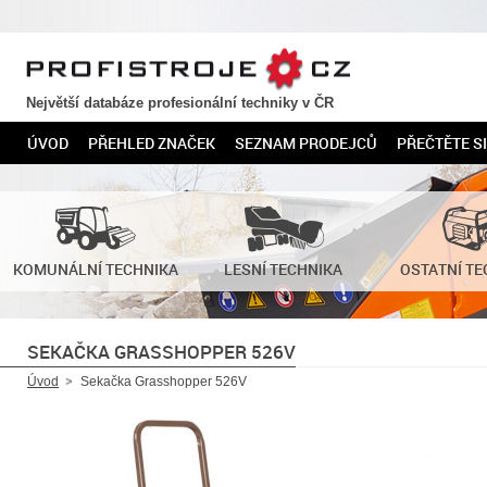
PROFISTROJE.CZ
Největší databáze profesionální techniky v ČR
ÚVOD
PŘEHLED ZNAČEK
SEZNAM PRODEJCŮ
PŘEČTĚTE SI
KOMUNÁLNÍ TECHNIKA
LESNÍ TECHNIKA
OSTATNÍ TE
SEKAČKA GRASSHOPPER 526V
Úvod
Sekačka Grasshopper 526V