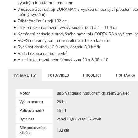
vysokým kroutícím momentem
3-nožové žací ústrojí DURAMAX s výškou umožňující proudění vzd
sběrný systém)
Záběr žacího ústrojí 132 cm
Elektronické nastavení výšky sečení (3,2) 5,1 – 11,4 cm
Komfortní sedadlo z prodyšného materiálu CORDURA s vyšitým l
ROPS ochranný rám, univerzální elektrická kabeláž
Rychlost dopředu 12,9 km/h, dozadu 8,9 km/h
Řada bezpečnostních prvků
Hnací kola, travní nebo šípový vzor 20 x 8,00 x 10
PARAMETRY
FOTO/VIDEO
PRODEJCI
POPTÁVKA
Motor
B&S Vanguard, vzduchem chlazený 2-válec
Výkon motoru
26 k.
Palivová nádrž
15,1 l
Rychlost
vpřed 12,9 / vzad 8,9 km/h
Šíře pracovního
132 cm
záběru