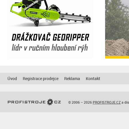
Úvod
Registrace prodejce
Reklama
Kontakt
© 2006 – 2026
PROFISTROJE.CZ
a dis