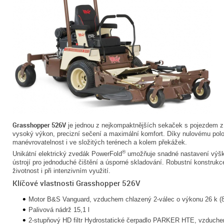
Grasshopper 526V
je jednou z nejkompaktnějších sekaček s pojezdem z
vysoký výkon, precizní sečení a maximální komfort. Díky nulovému polo
manévrovatelnost i ve složitých terénech a kolem překážek.
®
Unikátní elektrický zvedák PowerFold
umožňuje snadné nastavení výšky
ústrojí pro jednoduché čištění a úsporné skladování. Robustní konstrukce
životnost i při intenzivním využití.
Klíčové vlastnosti Grasshopper 526V
Motor B&S Vanguard, vzduchem chlazený 2-válec o výkonu 26 k (81
Palivová nádrž 15,1 l
2-stupňový HD filtr Hydrostatické čerpadlo PARKER HTE, vzduche