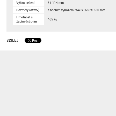
Výška sečení
51-114 mm
Rozměry (dxšxv)
s bočním výhozem 2540x1660x1630 mm
Hmotnost s
465 kg
žacím ústrojím
SDÍLEJ: