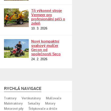
Tři výkonné stroje
Vermeer pro
profesionální péči o
zeleň
10. 3. 2026
Nový kompaktní
svahový mulčer
Gecon od
společnosti Seco
24. 2. 2026
RYCHLÁ NAVIGACE
Traktory
Vertikutátory
Mulčovače
Malotraktory
Sekačky
Motory
Motorové pily
Štěpkovače a drtiče