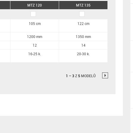
MTZ 120
MTZ 135
105 cm
122 cm
1200 mm
1350 mm
12
14
16-25 k.
20-30 k.
1
–
3
Z
5
MODELŮ
→