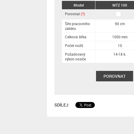
Model
MTZ 100
Porovnat
(?)
Šíře pracovního
90 cm
záběru
Celková šířka
1000 mm
Počet nožů
10
Požadovaný
14-18 k.
výkon nosiče
POROVNAT
SDÍLEJ: