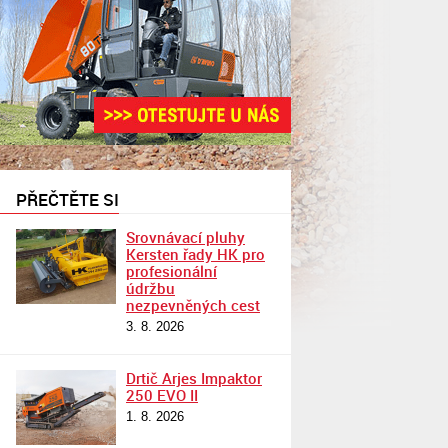
PŘEČTĚTE SI
Srovnávací pluhy
Kersten řady HK pro
profesionální
údržbu
nezpevněných cest
3. 8. 2026
Drtič Arjes Impaktor
250 EVO II
1. 8. 2026