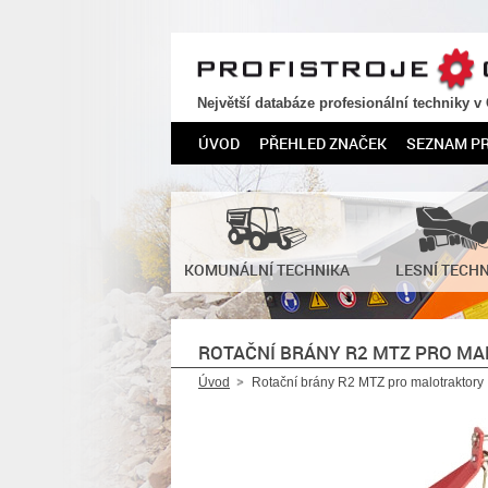
PROFISTROJE.CZ
Největší databáze profesionální techniky v
ÚVOD
PŘEHLED ZNAČEK
SEZNAM P
KOMUNÁLNÍ TECHNIKA
LESNÍ TECH
ROTAČNÍ BRÁNY R2 MTZ PRO M
Úvod
Rotační brány R2 MTZ pro malotraktory