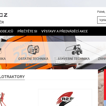
Pátek,
 ČR
RODEJCŮ
PŘEČTĚTE SI
VÝSTAVY A PŘEDVÁDĚCÍ AKCE
NIKA
OSTATNÍ TECHNIKA
STAVEBNÍ TECHNIKA
ZAHR
ALOTRAKTORY