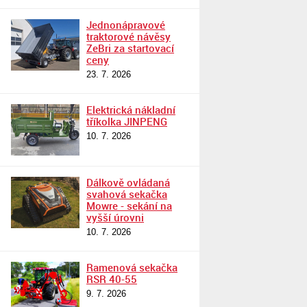
Jednonápravové
traktorové návěsy
ZeBri za startovací
ceny
23. 7. 2026
Elektrická nákladní
tříkolka JINPENG
10. 7. 2026
Dálkově ovládaná
svahová sekačka
Mowre - sekání na
vyšší úrovni
10. 7. 2026
Ramenová sekačka
RSR 40-55
9. 7. 2026