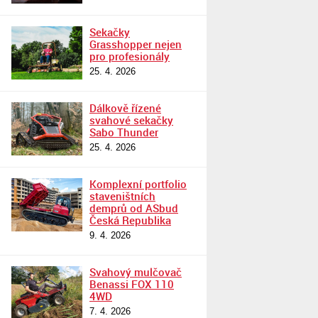
Sekačky
Grasshopper nejen
pro profesionály
25. 4. 2026
Dálkově řízené
svahové sekačky
Sabo Thunder
25. 4. 2026
Komplexní portfolio
staveništních
demprů od ASbud
Česká Republika
9. 4. 2026
Svahový mulčovač
Benassi FOX 110
4WD
7. 4. 2026