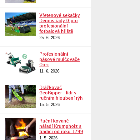
Vřetenové sekačky
Dennis řady G pro
profesionální
fotbalová hřiště
25. 6. 2026
Profesionální
pásové mulčovače
Orec
11. 6. 2026
Drážkovač
GeoRipper - lídr v
ručním hloubení rýh
15. 5. 2026
Ruční kované
nářadí Krumpholz s
tradicí od roku 1799
1. 5. 2026