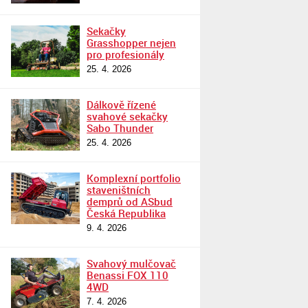
Sekačky
Grasshopper nejen
pro profesionály
25. 4. 2026
Dálkově řízené
svahové sekačky
Sabo Thunder
25. 4. 2026
Komplexní portfolio
staveništních
demprů od ASbud
Česká Republika
9. 4. 2026
Svahový mulčovač
Benassi FOX 110
4WD
7. 4. 2026