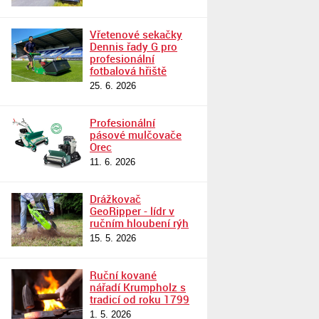
Vřetenové sekačky
Dennis řady G pro
profesionální
fotbalová hřiště
25. 6. 2026
Profesionální
pásové mulčovače
Orec
11. 6. 2026
Drážkovač
GeoRipper - lídr v
ručním hloubení rýh
15. 5. 2026
Ruční kované
nářadí Krumpholz s
tradicí od roku 1799
1. 5. 2026