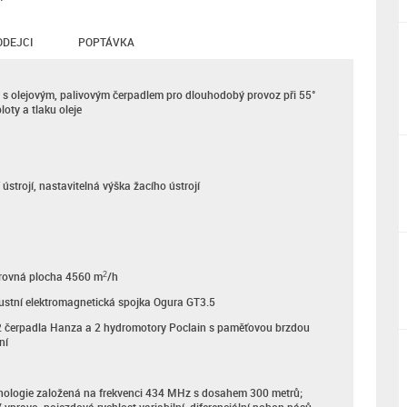
ODEJCI
POPTÁVKA
s olejovým, palivovým čerpadlem pro dlouhodobý provoz při 55°
oty a tlaku oleje
 ústrojí, nastavitelná výška žacího ústrojí
, rovná plocha 4560 m
/h
2
bustní elektromagnetická spojka Ogura GT3.5
 2 čerpadla Hanza a 2 hydromotory Poclain s paměťovou brzdou
ní
hnologie založená na frekvenci 434 MHz s dosahem 300 metrů;