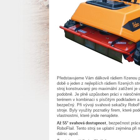
Představujeme Vám dálkově rádiem řízenou 
době o jeden z nejlepších rádiem řízených st
stroj konstruovaný pro maximální zatížení je u
podobně. Je plně uzpůsoben práci v náročném 
terénem v kombinaci s písčitým podkladem a 
bezpečný. Při vývoji svahové sekačky RoboFla
stroje. Byly využity poznatky firem, které podo
vlastnostmi, které jinde nenajdete.
Až 55° svahová dostupnost
, bezpečnost práce
RoboFlail. Tento stroj se uplatní zejména při n
dálnic apod.