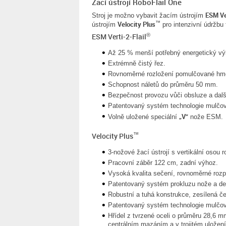
Žací ústrojí RoboFlail One
ESM Ver
Stroj je možno vybavit žacím ústrojím
Velocity Plus
™
ústrojím
pro intenzivní údržbu 
®
ESM Verti-2-Flail
Až 25 % menší potřebný energetický výk
Extrémně čistý řez.
Rovnoměrné rozložení pomulčované hm
Schopnost náletů do průměru 50 mm.
Bezpečnost provozu vůči obsluze a da
Patentovaný systém technologie mulčov
„V”
Volně uložené speciální
nože ESM.
™
Velocity Plus
3-nožové žací ústrojí s vertikální osou 
Pracovní záběr 122 cm, zadní výhoz.
Vysoká kvalita sečení, rovnoměrné roz
Patentovaný systém prokluzu nože a defl
Robustní a tuhá konstrukce, zesílená čel
Patentovaný systém technologie mulčov
Hřídel z tvrzené oceli o průměru 28,6 
centrálním mazáním a v trojitém uložení