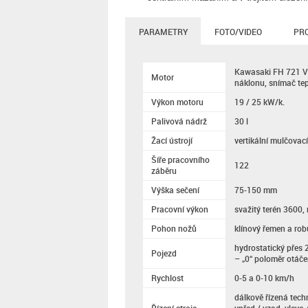
PARAMETRY
FOTO/VIDEO
PR
Kawasaki FH 721 V 
Motor
náklonu, snímač tepl
Výkon motoru
19 / 25 kW/k.
Palivová nádrž
30 l
Žací ústrojí
vertikální mulčovací
Šíře pracovního
122
záběru
Výška sečení
75-150 mm
Pracovní výkon
svažitý terén 3600
Pohon nožů
klínový řemen a ro
hydrostatický přes
Pojezd
– „0“ poloměr otáče
Rychlost
0-5 a 0-10 km/h
dálkově řízená tec