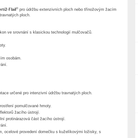
ti2-Flail
®
pro údržbu extenzivních ploch nebo třínožovým žacím
travnatých ploch.
on ve srovnání s klasickou technologií mulčovačů.
oty.
lším osobám.
ání.
rotace určené pro intenzivní údržbu travnatých ploch.
prostření pomulčované hmoty.
ektorů žacího ústrojí.
ní protinárazová část žacího ústrojí.
ání.
mm, ocelové provedení domečku s kuželíkovými ložisky, s
.