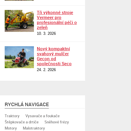
Tři výkonné stroje
Vermeer pro
profesionální péči o
zeleň
10. 3. 2026
Nový kompaktní
svahový mulčer
Gecon od
společnosti Seco
24. 2. 2026
RYCHLÁ NAVIGACE
Traktory
Vysavače a foukače
Štěpkovače a drtiče
Sněhové frézy
Motory
Malotraktory