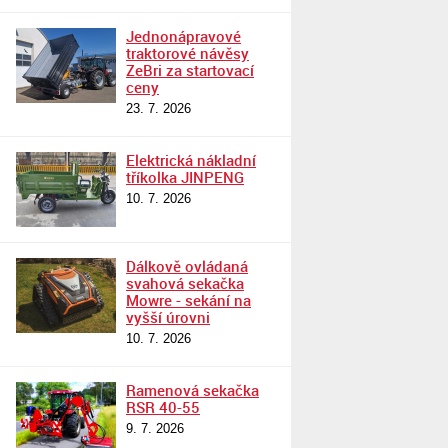
Jednonápravové
traktorové návěsy
ZeBri za startovací
ceny
23. 7. 2026
Elektrická nákladní
tříkolka JINPENG
10. 7. 2026
Dálkově ovládaná
svahová sekačka
Mowre - sekání na
vyšší úrovni
10. 7. 2026
Ramenová sekačka
RSR 40-55
9. 7. 2026