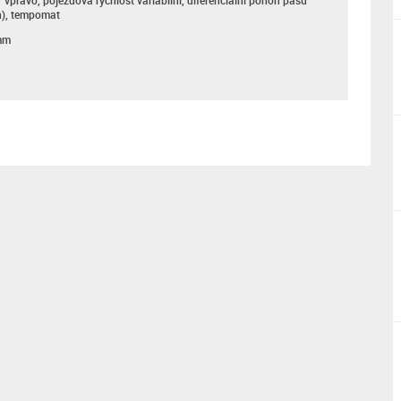
/ vpravo, pojezdová rychlost variabilní, diferenciální pohon pásů
h), tempomat
mm