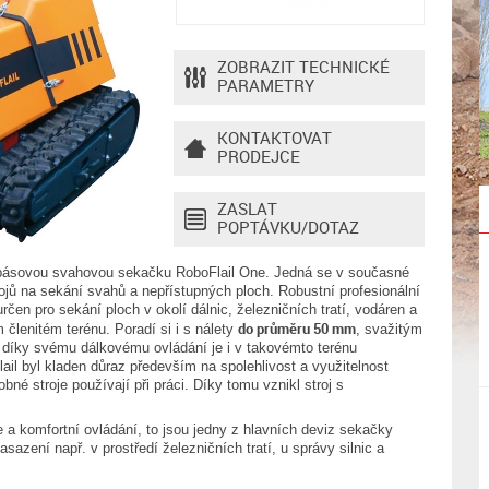
ZOBRAZIT TECHNICKÉ
PARAMETRY
KONTAKTOVAT
PRODEJCE
ZASLAT
POPTÁVKU/DOTAZ
pásovou svahovou sekačku RoboFlail One. Jedná se v současné
rojů na sekání svahů a nepřístupných ploch. Robustní profesionální
rčen pro sekání ploch v okolí dálnic, železničních tratí, vodáren a
do průměru 50 mm
členitém terénu. Poradí si i s nálety
, svažitým
díky svému dálkovému ovládání je i v takovémto terénu
il byl kladen důraz především na spolehlivost a využitelnost
bné stroje používají při práci. Díky tomu vznikl stroj s
 a komfortní ovládání, to jsou jedny z hlavních deviz sekačky
asazení např. v prostředí železničních tratí, u správy silnic a