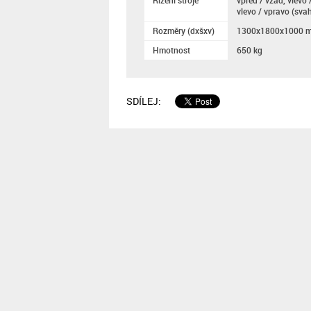
Řízení stroje
vpřed / vzad, vlevo 
vlevo / vpravo (sva
Rozměry (dxšxv)
1300x1800x1000 
Hmotnost
650 kg
SDÍLEJ: