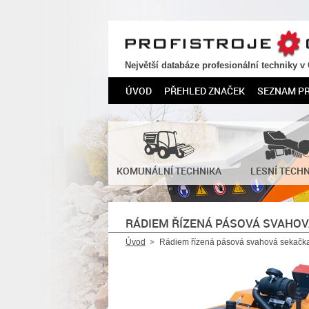
PROFISTROJE.CZ
Největší databáze profesionální techniky v
ÚVOD
PŘEHLED ZNAČEK
SEZNAM P
KOMUNÁLNÍ TECHNIKA
LESNÍ TECH
RÁDIEM ŘÍZENÁ PÁSOVÁ SVAHOV
Úvod
Rádiem řízená pásová svahová sekačk