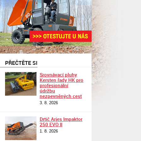
PŘEČTĚTE SI
Srovnávací pluhy
Kersten řady HK pro
profesionální
údržbu
nezpevněných cest
3. 8. 2026
Drtič Arjes Impaktor
250 EVO II
1. 8. 2026