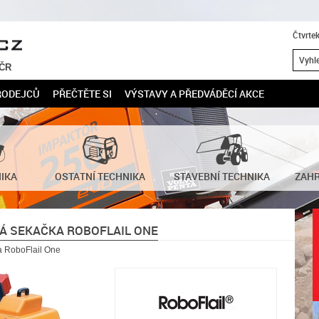
Čtvrte
 ČR
RODEJCŮ
PŘEČTĚTE SI
VÝSTAVY A PŘEDVÁDĚCÍ AKCE
NIKA
OSTATNÍ TECHNIKA
STAVEBNÍ TECHNIKA
ZAHR
Á SEKAČKA ROBOFLAIL ONE
a RoboFlail One