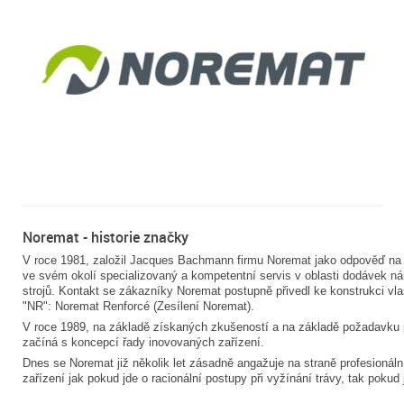
Noremat - historie značky
V roce 1981, založil Jacques Bachmann firmu Noremat jako odpověď na 
ve svém okolí specializovaný a kompetentní servis v oblasti dodávek náh
strojů. Kontakt se zákazníky Noremat postupně přivedl ke konstrukci vl
"NR": Noremat Renforcé (Zesílení Noremat).
V roce 1989, na základě získaných zkušeností a na základě požadavku p
začíná s koncepcí řady inovovaných zařízení.
Dnes se Noremat již několik let zásadně angažuje na straně profesionální
zařízení jak pokud jde o racionální postupy při vyžínání trávy, tak poku