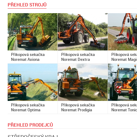
PŘEHLED STROJŮ
Příkopová sekačka
Příkopová sekačka
Příkopová se
Noremat Axiona
Noremat Dextra
Noremat Magi
Příkopová sekačka
Příkopová sekačka
Příkopová se
Noremat Optima
Noremat Prodigia
Noremat Toni
PŘEHLED PRODEJCŮ
STŘEDOČESKÝ KRAJ