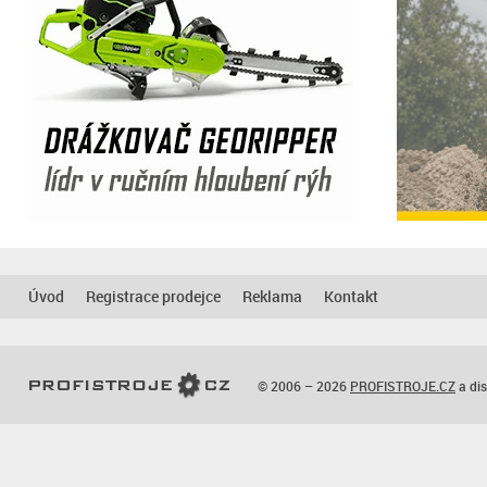
Úvod
Registrace prodejce
Reklama
Kontakt
© 2006 – 2026
PROFISTROJE.CZ
a dis