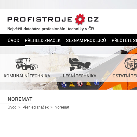
PROFISTROJE.CZ
Největší databáze profesionální techniky v ČR
ÚVOD
PŘEHLED ZNAČEK
SEZNAM PRODEJCŮ
PŘEČTĚTE SI
KOMUNÁLNÍ TECHNIKA
LESNÍ TECHNIKA
OSTATNÍ TE
NOREMAT
Úvod
Přehled značek
Noremat