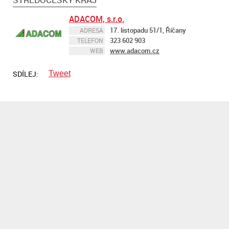
ADACOM, s.r.o.
17. listopadu 51/1, Říčany
ADRESA
323 602 903
TELEFON
www.adacom.cz
WEB
SDÍLEJ:
Tweet