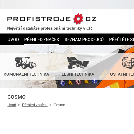
PROFISTROJE.CZ
Největší databáze profesionální techniky v ČR
ÚVOD
PŘEHLED ZNAČEK
SEZNAM PRODEJCŮ
PŘEČTĚTE SI
KOMUNÁLNÍ TECHNIKA
LESNÍ TECHNIKA
OSTATNÍ TE
COSMO
Úvod
Přehled značek
Cosmo