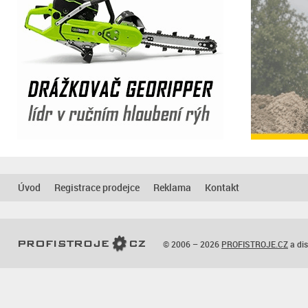
Úvod
Registrace prodejce
Reklama
Kontakt
© 2006 – 2026
PROFISTROJE.CZ
a dis