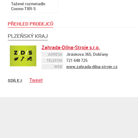
Tažené rozmetadlo
Cosmo TXR-S
PŘEHLED PRODEJCŮ
PLZEŇSKÝ KRAJ
Zahrada-Dílna-Stroje s.r.o.
Jiráskova 365, Dobřany
ADRESA
721 648 725
TELEFON
www.zahrada-dilna-stroje.cz
WEB
SDÍLEJ:
Tweet