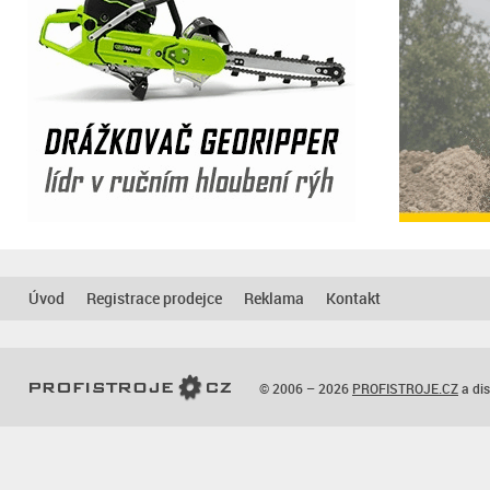
Úvod
Registrace prodejce
Reklama
Kontakt
© 2006 – 2026
PROFISTROJE.CZ
a dis