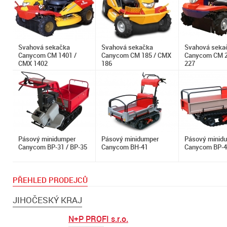
Svahová sekačka
Svahová sekačka
Svahová seka
Canycom CM 1401 /
Canycom CM 185 / CMX
Canycom CM 2
CMX 1402
186
227
Pásový minidumper
Pásový minidumper
Pásový minid
Canycom BP-31 / BP-35
Canycom BH-41
Canycom BP-4
PŘEHLED PRODEJCŮ
JIHOČESKÝ KRAJ
N+P PROFI s.r.o.