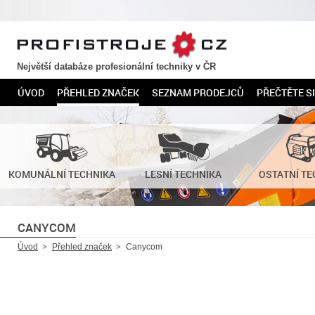
PROFISTROJE.CZ
Největší databáze profesionální techniky v ČR
ÚVOD
PŘEHLED ZNAČEK
SEZNAM PRODEJCŮ
PŘEČTĚTE SI
KOMUNÁLNÍ TECHNIKA
LESNÍ TECHNIKA
OSTATNÍ TE
CANYCOM
Úvod
Přehled značek
Canycom