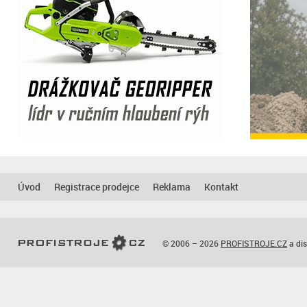
Úvod
Registrace prodejce
Reklama
Kontakt
© 2006 – 2026
PROFISTROJE.CZ
a dis