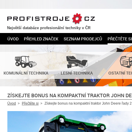
PROFISTROJE.CZ
Největší databáze profesionální techniky v ČR
ÚVOD
PŘEHLED ZNAČEK
SEZNAM PRODEJCŮ
PŘEČTĚTE SI
KOMUNÁLNÍ TECHNIKA
LESNÍ TECHNIKA
OSTATNÍ TE
ZÍSKEJTE BONUS NA KOMPAKTNÍ TRAKTOR JOHN DE
Úvod
Přečtěte si
Získejte bonus na kompaktní traktor John Deere řady 