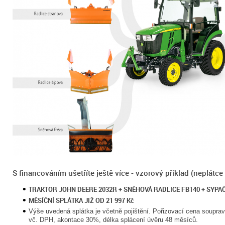
S financováním ušetříte ještě více - vzorový příklad (neplátc
TRAKTOR JOHN DEERE 2032R + SNĚHOVÁ RADLICE FB140 + SYPAČ
MĚSÍČNÍ SPLÁTKA JIŽ OD 21 997 Kč
Výše uvedená splátka je včetně pojištění. Pořizovací cena soupra
vč. DPH, akontace 30%, délka splácení úvěru 48 měsíců.