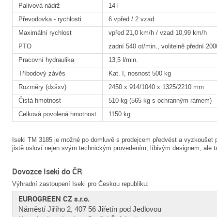
Palivová nádrž
14 l
Převodovka - rychlosti
6 vpřed / 2 vzad
Maximální rychlost
vpřed 21,0 km/h / vzad 10,99 km/h
PTO
zadní 540 ot/min., volitelně přední 200
Pracovní hydraulika
13,5 l/min.
Tříbodový závěs
Kat. I, nosnost 500 kg
Rozměry (dxšxv)
2450 x 914/1040 x 1325/2210 mm
Čistá hmotnost
510 kg (565 kg s ochranným rámem)
Celková povolená hmotnost
1150 kg
Iseki TM 3185 je možné po domluvě s prodejcem předvést a vyzkoušet 
jistě osloví nejen svým technickým provedením, líbivým designem, ale t
Dovozce Iseki do ČR
Výhradní zastoupení Iseki pro Českou republiku:
EUROGREEN CZ s.r.o.
Náměstí Jiřího 2, 407 56 Jiřetín pod Jedlovou