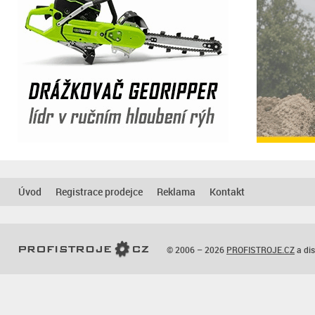
Úvod
Registrace prodejce
Reklama
Kontakt
© 2006 – 2026
PROFISTROJE.CZ
a dis