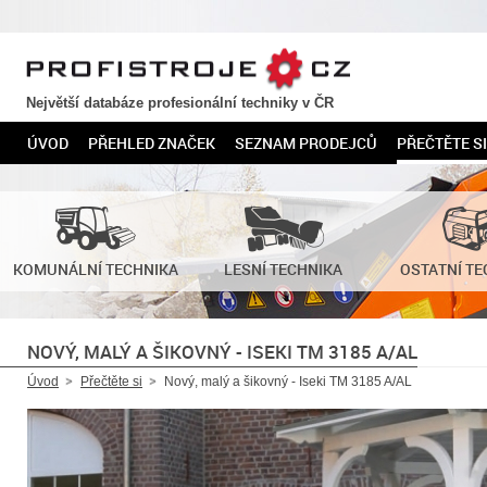
PROFISTROJE.CZ
Největší databáze profesionální techniky v ČR
ÚVOD
PŘEHLED ZNAČEK
SEZNAM PRODEJCŮ
PŘEČTĚTE SI
KOMUNÁLNÍ TECHNIKA
LESNÍ TECHNIKA
OSTATNÍ TE
NOVÝ, MALÝ A ŠIKOVNÝ - ISEKI TM 3185 A/AL
Úvod
Přečtěte si
Nový, malý a šikovný - Iseki TM 3185 A/AL