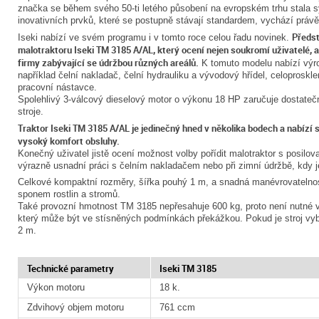
značka se během svého 50-ti letého působení na evropském trhu stala s
inovativních prvků, které se postupně stávají standardem, vychází právě
Předs
Iseki nabízí ve svém programu i v tomto roce celou řadu novinek.
malotraktoru Iseki TM 3185 A/AL, který ocení nejen soukromí uživatelé, al
firmy zabývající se údržbou různých areálů.
K tomuto modelu nabízí výro
například čelní nakladač, čelní hydrauliku a vývodový hřídel, celoprosk
pracovní nástavce.
Spolehlivý 3-válcový dieselový motor o výkonu 18 HP zaručuje dostateč
stroje.
Traktor Iseki TM 3185 A/AL je jedinečný hned v několika bodech a nabízí
vysoký komfort obsluhy.
Konečný uživatel jistě ocení možnost volby pořídit malotraktor s posilo
výrazně usnadní práci s čelním nakladačem nebo při zimní údržbě, kdy je s
Celkové kompaktní rozměry, šířka pouhý 1 m, a snadná manévrovatelnos
sponem rostlin a stromů.
Také provozní hmotnost TM 3185 nepřesahuje 600 kg, proto není nutné
který může být ve stísněných podmínkách překážkou. Pokud je stroj vy
2 m.
Technické parametry
Iseki TM 3185
Výkon motoru
18 k.
Zdvihový objem motoru
761 ccm