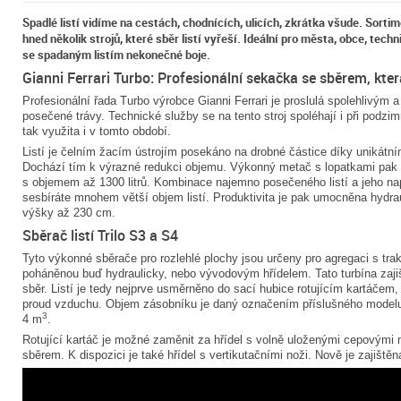
Spadlé listí vidíme na cestách, chodnících, ulicích, zkrátka všude. Sorti
hned několik strojů, které sběr listí vyřeší. Ideální pro města, obce, tech
se spadaným listím nekonečné boje.
Gianni Ferrari Turbo: Profesionální sekačka se sběrem, která
Profesionální řada Turbo výrobce Gianni Ferrari je proslulá spolehlivým
posečené trávy. Technické služby se na tento stroj spoléhají i při podzimn
tak využita i v tomto období.
Listí je čelním žacím ústrojím posekáno na drobné částice díky unikátn
Dochází tím k výrazné redukci objemu. Výkonný metač s lopatkami pak 
s objemem až 1300 litrů. Kombinace najemno posečeného listí a jeho 
sesbíráte mnohem větší objem listí. Produktivita je pak umocněna hydr
výšky až 230 cm.
Sběrač listí Trilo S3 a S4
Tyto výkonné sběrače pro rozlehlé plochy jsou určeny pro agregaci s trak
poháněnou buď hydraulicky, nebo vývodovým hřídelem. Tato turbína zaji
sběr. Listí je tedy nejprve usměrněno do sací hubice rotujícím kartáčem,
proud vzduchu. Objem zásobníku je daný označením příslušného model
3
4 m
.
Rotující kartáč je možné zaměnit za hřídel s volně uloženými cepovými 
sběrem. K dispozici je také hřídel s vertikutačními noži. Nově je zajiš