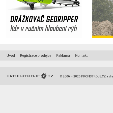
Úvod
Registrace prodejce
Reklama
Kontakt
© 2006 – 2026
PROFISTROJE.CZ
a dis