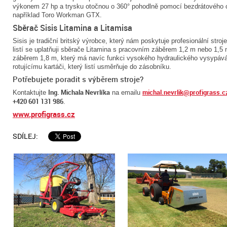
výkonem 27 hp a trysku otočnou o 360° pohodlně pomocí bezdrátového ov
například Toro Workman GTX.
Sběrač Sisis Litamina a Litamisa
Sisis je tradiční britský výrobce, který nám poskytuje profesionální stroj
listí se uplatňuji sběrače Litamina s pracovním záběrem 1,2 m nebo 1,5
záběrem 1,8 m, který má navíc funkci vysokého hydraulického vysypáván
rotujícímu kartáči, který listí usměrňuje do zásobníku.
Potřebujete poradit s výběrem stroje?
Ing. Michala Nevrlíka
michal.nevrlik@profigrass.c
Kontaktujte
na emailu
+420 601 131 986
.
www.profigrass.cz
SDÍLEJ: