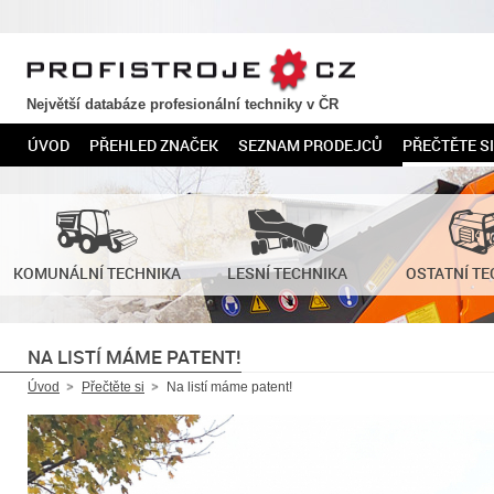
PROFISTROJE.CZ
Největší databáze profesionální techniky v ČR
ÚVOD
PŘEHLED ZNAČEK
SEZNAM PRODEJCŮ
PŘEČTĚTE SI
KOMUNÁLNÍ TECHNIKA
LESNÍ TECHNIKA
OSTATNÍ TE
NA LISTÍ MÁME PATENT!
Úvod
Přečtěte si
Na listí máme patent!