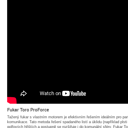
Fukar Toro ProForce
Tažený fukar s vlastním motorem je efektivním řešením ideálním pro pa
komunikace. Tato metoda řešení spadaného listí a úklidu (například plsti 
golfových hřištích a postupně se rozšiřuje i do komunální sféry. Fukar T