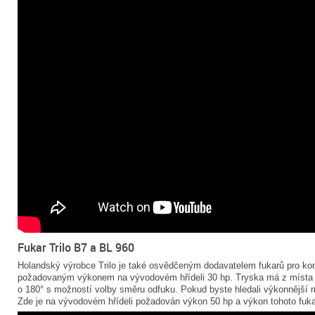
Fukar Trilo B7 a BL 960
Holandský výrobce Trilo je také osvědčeným dodavatelem fukarů pro ko
požadovaným výkonem na vývodovém hřídeli 30 hp. Tryska má z místa 
o 180° s možností volby směru odfuku. Pokud byste hledali výkonnější mo
Zde je na vývodovém hřídeli požadován výkon 50 hp a výkon tohoto fukar