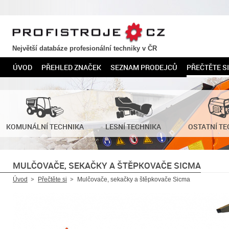
PROFISTROJE.CZ
Největší databáze profesionální techniky v ČR
ÚVOD
PŘEHLED ZNAČEK
SEZNAM PRODEJCŮ
PŘEČTĚTE SI
KOMUNÁLNÍ TECHNIKA
LESNÍ TECHNIKA
OSTATNÍ TE
MULČOVAČE, SEKAČKY A ŠTĚPKOVAČE SICMA
Úvod
Přečtěte si
Mulčovače, sekačky a štěpkovače Sicma