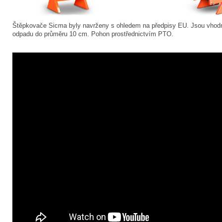
Štěpkovače Sicma byly navrženy s ohledem na předpisy EU. Jsou vhodné
odpadu do průměru 10 cm. Pohon prostřednictvím PTO.