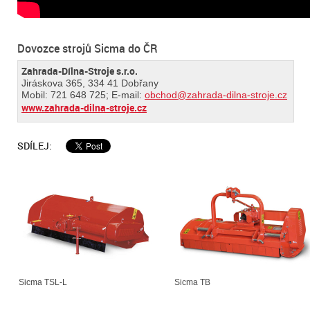
Dovozce strojů Sicma do ČR
Zahrada-Dílna-Stroje s.r.o.
Jiráskova 365, 334 41 Dobřany
Mobil: 721 648 725; E-mail:
obchod@zahrada-dilna-stroje.cz
www.zahrada-dilna-stroje.cz
SDÍLEJ:
Sicma TSL-L
Sicma TB