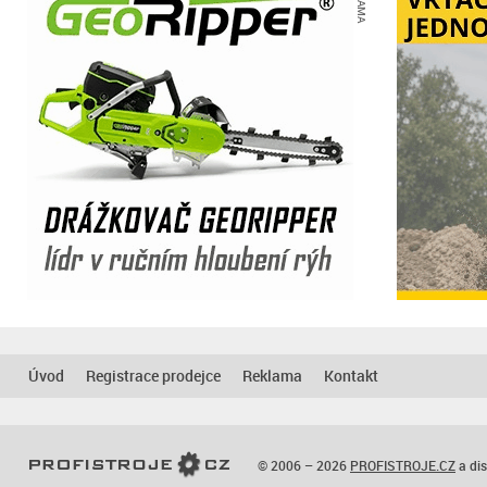
Úvod
Registrace prodejce
Reklama
Kontakt
© 2006 – 2026
PROFISTROJE.CZ
a dis