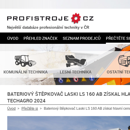
PROFISTROJE.CZ
Největší databáze profesionální techniky v ČR
ÚVOD
PŘEHLED ZNAČEK
SEZNAM PRODEJCŮ
PŘEČTĚTE SI
KOMUNÁLNÍ TECHNIKA
LESNÍ TECHNIKA
OSTATNÍ TE
BATERIOVÝ ŠTĚPKOVAČ LASKI LS 160 AB ZÍSKAL HL
TECHAGRO 2024
Úvod
Přečtěte si
Bateriový štěpkovač Laski LS 160 AB získal hlavní ce