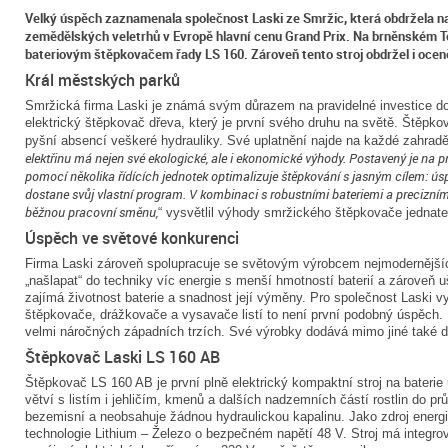
Velký úspěch zaznamenala společnost Laski ze Smržic, která obdržela na
zemědělských veletrhů v Evropě hlavní cenu Grand Prix. Na brněnském 
bateriovým štěpkovačem řady LS 160. Zároveň tento stroj obdržel i ocen
Král městských parků
Smržická firma Laski je známá svým důrazem na pravidelné investice do i
elektrický štěpkovač dřeva, který je první svého druhu na světě. Štěpko
pyšní absencí veškeré hydrauliky. Své uplatnění najde na každé zahrad
elektřinu má nejen své ekologické, ale i ekonomické výhody. Postavený je na p
pomocí několika řídících jednotek optimalizuje štěpkování s jasným cílem: úsp
dostane svůj vlastní program. V kombinaci s robustními bateriemi a precizním
běžnou pracovní směnu,
“ vysvětlil výhody smržického štěpkovače jednate
Úspěch ve světové konkurenci
Firma Laski zároveň spolupracuje se světovým výrobcem nejmodernější
„našlapat“ do techniky víc energie s menší hmotností baterií a zároveň uš
zajímá životnost baterie a snadnost její výměny. Pro společnost Laski v
štěpkovače, drážkovače a vysavače listí to není první podobný úspěch. I 
velmi náročných západních trzích. Své výrobky dodává mimo jiné také d
Štěpkovač Laski LS 160 AB
Štěpkovač LS 160 AB je první plně elektrický kompaktní stroj na baterie 
větví s listím i jehličím, kmenů a dalších nadzemních částí rostlin do 
bezemisní a neobsahuje žádnou hydraulickou kapalinu. Jako zdroj energi
technologie Lithium – Železo o bezpečném napětí 48 V. Stroj má integro