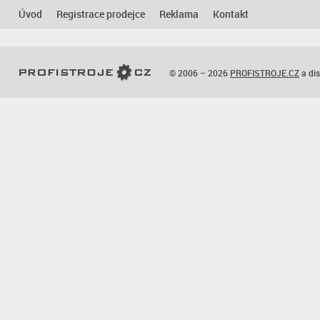
Úvod
Registrace prodejce
Reklama
Kontakt
© 2006 – 2026
PROFISTROJE.CZ
a dis