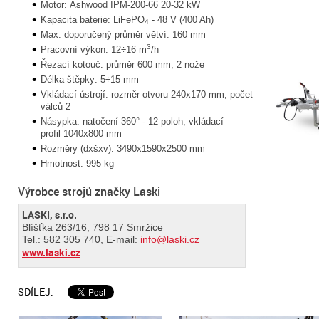
Motor: Ashwood IPM-200-66 20-32 kW
Kapacita baterie: LiFePO
- 48 V (400 Ah)
4
Max. doporučený průměr větví: 160 mm
3
Pracovní výkon: 12÷16 m
/h
Řezací kotouč: průměr 600 mm, 2 nože
Délka štěpky: 5÷15 mm
Vkládací ústrojí: rozměr otvoru 240x170 mm, počet
válců 2
Násypka: natočení 360° - 12 poloh, vkládací
profil 1040x800 mm
Rozměry (dxšxv): 3490x1590x2500 mm
Hmotnost: 995 kg
Výrobce strojů značky Laski
LASKI, s.r.o.
Blíšťka 263/16, 798 17 Smržice
Tel.: 582 305 740, E-mail:
info@laski.cz
www.laski.cz
SDÍLEJ: