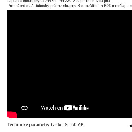
napájení elektrických zařízení na 230 V např. řetězovou pilu.
Pro tažení stačí řidičský průkaz skupiny B s rozšířením B96 (nedělají se
Technické parametry Laski LS 160 AB