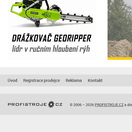
Úvod
Registrace prodejce
Reklama
Kontakt
© 2006 – 2026
PROFISTROJE.CZ
a dis