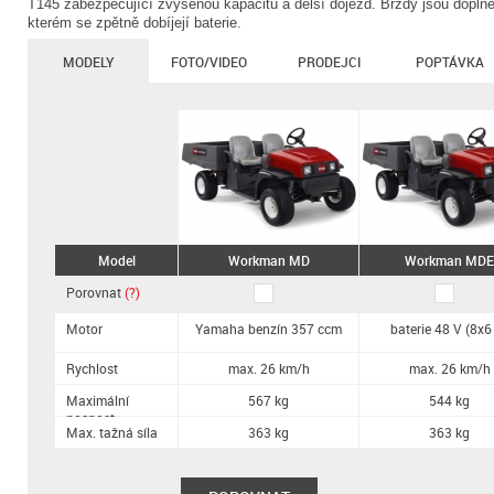
T145
zabezpečující zvýšenou kapacitu a delší dojezd. Brzdy jsou doplně
kterém se zpětně dobíjejí baterie.
MODELY
FOTO/VIDEO
PRODEJCI
POPTÁVKA
Model
Workman MD
Workman MDE
Porovnat
(?)
Motor
Yamaha benzín 357 ccm
baterie 48 V (8x6
Rychlost
max. 26 km/h
max. 26 km/h
Maximální
567 kg
544 kg
nosnost
Max. tažná síla
363 kg
363 kg