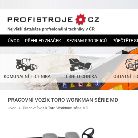
PROFISTROJE.CZ
Největší databáze profesionální techniky v ČR
ÚVOD
PŘEHLED ZNAČEK
SEZNAM PRODEJCŮ
PŘEČTĚTE SI
KOMUNÁLNÍ TECHNIKA
LESNÍ TECHNIKA
OSTATNÍ TE
PRACOVNÍ VOZÍK TORO WORKMAN SÉRIE MD
Úvod
Pracovní vozík Toro Workman série MD