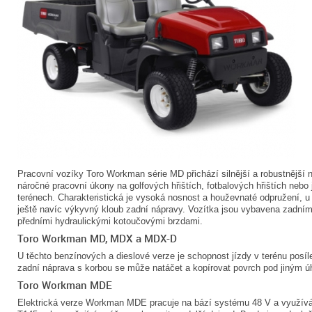
Pracovní vozíky Toro Workman série MD přichází silnější a robustnější 
náročné pracovní úkony na golfových hřištích, fotbalových hřištích nebo 
terénech. Charakteristická je vysoká nosnost a houževnaté odpružení, u
ještě navíc výkyvný kloub zadní nápravy. Vozítka jsou vybavena zadní
předními hydraulickými kotoučovými brzdami.
Toro Workman MD, MDX a MDX-D
U těchto benzínových a dieslové verze je schopnost jízdy v terénu posí
zadní náprava s korbou se může natáčet a kopírovat povrch pod jiným ú
Toro Workman MDE
Elektrická verze Workman MDE pracuje na bází systému 48 V a využívá 