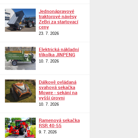
Jednonápravové
traktorové návěsy
ZeBri za startovací
ceny
23. 7. 2026
Elektrická nákladní
tříkolka JINPENG
10. 7. 2026
Dálkově ovládaná
svahová sekačka
Mowre - sekání na
vyšší úrovni
10. 7. 2026
Ramenová sekačka
RSR 40-55
9. 7. 2026