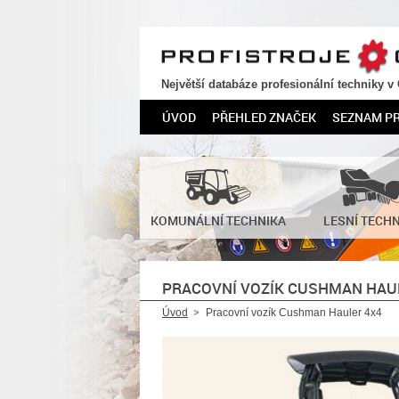
PROFISTROJE.CZ
Největší databáze profesionální techniky v
ÚVOD
PŘEHLED ZNAČEK
SEZNAM P
KOMUNÁLNÍ TECHNIKA
LESNÍ TECH
PRACOVNÍ VOZÍK CUSHMAN HAU
Úvod
Pracovní vozík Cushman Hauler 4x4