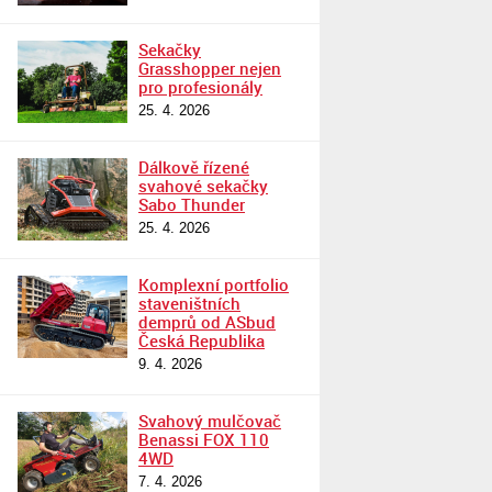
Sekačky
Grasshopper nejen
pro profesionály
25. 4. 2026
Dálkově řízené
svahové sekačky
Sabo Thunder
25. 4. 2026
Komplexní portfolio
staveništních
demprů od ASbud
Česká Republika
9. 4. 2026
Svahový mulčovač
Benassi FOX 110
4WD
7. 4. 2026