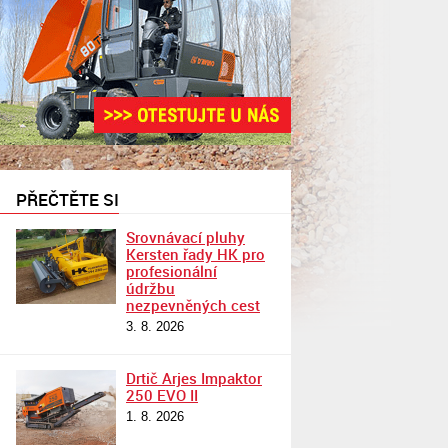
PŘEČTĚTE SI
Srovnávací pluhy
Kersten řady HK pro
profesionální
údržbu
nezpevněných cest
3. 8. 2026
Drtič Arjes Impaktor
250 EVO II
1. 8. 2026