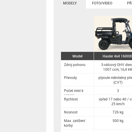
MODELY
FOTO/VIDEO
PŘ
Model
Hauler 4x4 1600X
Zdroj pohonu
3-válcový OHV diese
1007 ccm, 16,4 k
Převody
plynule měnitelný př
(CVT)
Počet míst k
3
sezení
Rychlost
vpřed 17 nebo 40 / 
25 km/h
Nosnost
726 kg
Max. zatížení
500 kg
korby