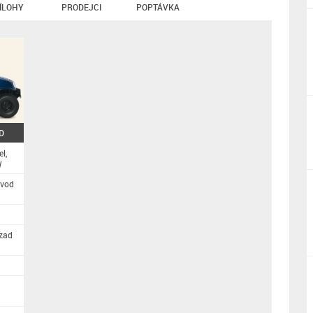
ÍLOHY
PRODEJCI
POPTÁVKA
D
l,
W
evod
vzad