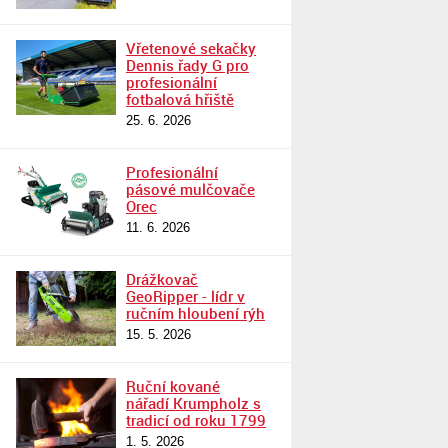
Vřetenové sekačky
Dennis řady G pro
profesionální
fotbalová hřiště
25. 6. 2026
Profesionální
pásové mulčovače
Orec
11. 6. 2026
Drážkovač
GeoRipper - lídr v
ručním hloubení rýh
15. 5. 2026
Ruční kované
nářadí Krumpholz s
tradicí od roku 1799
1. 5. 2026