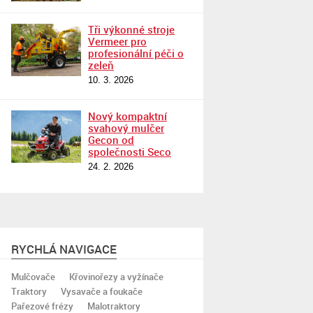
Tři výkonné stroje
Vermeer pro
profesionální péči o
zeleň
10. 3. 2026
Nový kompaktní
svahový mulčer
Gecon od
společnosti Seco
24. 2. 2026
RYCHLÁ NAVIGACE
Mulčovače
Křovinořezy a vyžínače
Traktory
Vysavače a foukače
Pařezové frézy
Malotraktory