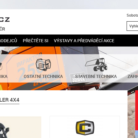
Sobota
 ČR
RODEJCŮ
PŘEČTĚTE SI
VÝSTAVY A PŘEDVÁDĚCÍ AKCE
NIKA
OSTATNÍ TECHNIKA
STAVEBNÍ TECHNIKA
ZAHR
LER 4X4