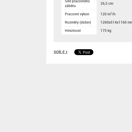
Šíře pracovního
26,5 cm
záběru
Pracovní výkon
120 m
/h
2
Rozměry (dxšxv)
1260x514x1160 m
Hmotnost
175 kg
SDÍLEJ: