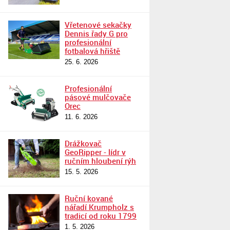
Vřetenové sekačky
Dennis řady G pro
profesionální
fotbalová hřiště
25. 6. 2026
Profesionální
pásové mulčovače
Orec
11. 6. 2026
Drážkovač
GeoRipper - lídr v
ručním hloubení rýh
15. 5. 2026
Ruční kované
nářadí Krumpholz s
tradicí od roku 1799
1. 5. 2026