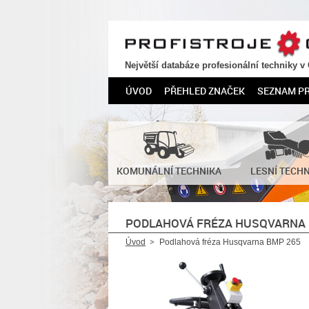
PROFISTROJE.CZ
Největší databáze profesionální techniky v
ÚVOD
PŘEHLED ZNAČEK
SEZNAM P
KOMUNÁLNÍ TECHNIKA
LESNÍ TECH
PODLAHOVÁ FRÉZA HUSQVARNA 
Úvod
Podlahová fréza Husqvarna BMP 265