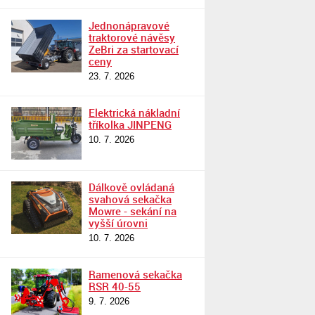
Jednonápravové
traktorové návěsy
ZeBri za startovací
ceny
23. 7. 2026
Elektrická nákladní
tříkolka JINPENG
10. 7. 2026
Dálkově ovládaná
svahová sekačka
Mowre - sekání na
vyšší úrovni
10. 7. 2026
Ramenová sekačka
RSR 40-55
9. 7. 2026