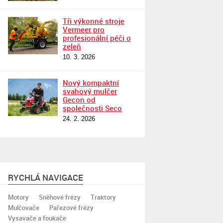
Tři výkonné stroje
Vermeer pro
profesionální péči o
zeleň
10. 3. 2026
Nový kompaktní
svahový mulčer
Gecon od
společnosti Seco
24. 2. 2026
RYCHLÁ NAVIGACE
Motory
Sněhové frézy
Traktory
Mulčovače
Pařezové frézy
Vysavače a foukače