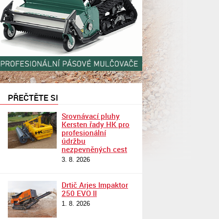
PŘEČTĚTE SI
Srovnávací pluhy
Kersten řady HK pro
profesionální
údržbu
nezpevněných cest
3. 8. 2026
Drtič Arjes Impaktor
250 EVO II
1. 8. 2026