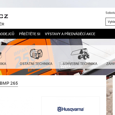
Sobota
 ČR
RODEJCŮ
PŘEČTĚTE SI
VÝSTAVY A PŘEDVÁDĚCÍ AKCE
NIKA
OSTATNÍ TECHNIKA
STAVEBNÍ TECHNIKA
ZAHR
BMP 265