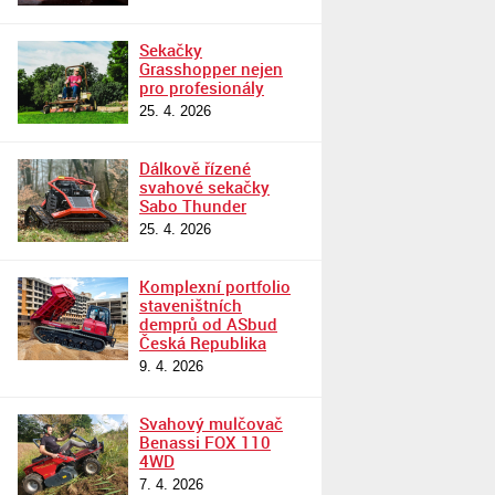
Sekačky
Grasshopper nejen
pro profesionály
25. 4. 2026
Dálkově řízené
svahové sekačky
Sabo Thunder
25. 4. 2026
Komplexní portfolio
staveništních
demprů od ASbud
Česká Republika
9. 4. 2026
Svahový mulčovač
Benassi FOX 110
4WD
7. 4. 2026