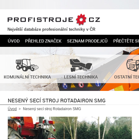
PROFISTROJE.CZ
Největší databáze profesionální techniky v ČR
ÚVOD
PŘEHLED ZNAČEK
SEZNAM PRODEJCŮ
PŘEČTĚTE SI
KOMUNÁLNÍ TECHNIKA
LESNÍ TECHNIKA
OSTATNÍ TE
NESENÝ SECÍ STROJ ROTADAIRON SMG
Úvod
Nesený secí stroj Rotadairon SMG