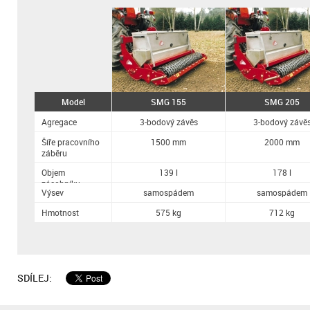
Model
SMG 155
SMG 205
Agregace
3-bodový závěs
3-bodový závě
Šíře pracovního
1500 mm
2000 mm
záběru
Objem
139 l
178 l
zásobníku
Výsev
samospádem
samospádem
Hmotnost
575 kg
712 kg
SDÍLEJ: