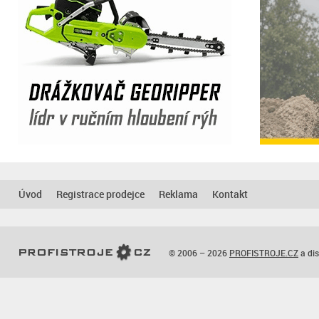
Úvod
Registrace prodejce
Reklama
Kontakt
© 2006 – 2026
PROFISTROJE.CZ
a dis