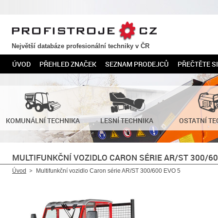
PROFISTROJE.CZ
Největší databáze profesionální techniky v ČR
ÚVOD
PŘEHLED ZNAČEK
SEZNAM PRODEJCŮ
PŘEČTĚTE SI
KOMUNÁLNÍ TECHNIKA
LESNÍ TECHNIKA
OSTATNÍ TE
MULTIFUNKČNÍ VOZIDLO CARON SÉRIE AR/ST 300/60
Úvod
Multifunkční vozidlo Caron série AR/ST 300/600 EVO 5