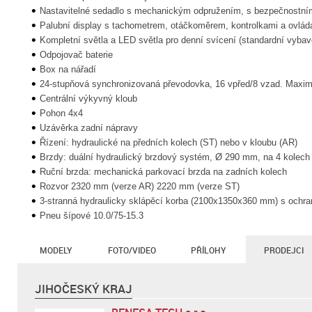
Nastavitelné sedadlo s mechanickým odpružením, s bezpečnostní
Palubní display s tachometrem, otáčkoměrem, kontrolkami a ovláda
Kompletní světla a LED světla pro denní svícení (standardní vyba
Odpojovač baterie
Box na nářadí
24-stupňová synchronizovaná převodovka, 16 vpřed/8 vzad. Maximá
Centrální výkyvný kloub
Pohon 4x4
Uzávěrka zadní nápravy
Řízení: hydraulické na předních kolech (ST) nebo v kloubu (AR)
Brzdy: duální hydraulický brzdový systém, Ø 290 mm, na 4 kolech
Ruční brzda: mechanická parkovací brzda na zadních kolech
Rozvor 2320 mm (verze AR) 2220 mm (verze ST)
3-stranná hydraulicky sklápěcí korba (2100x1350x360 mm) s ochr
Pneu šípové 10.0/75-15.3
MODELY
FOTO/VIDEO
PŘÍLOHY
PRODEJCI
JIHOČESKÝ KRAJ