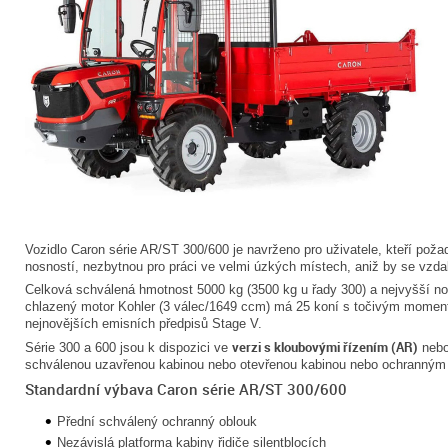
Vozidlo Caron série AR/ST 300/600 je navrženo pro uživatele, kteří pož
nosností, nezbytnou pro práci ve velmi úzkých místech, aniž by se vzdal
Celková schválená hmotnost 5000 kg (3500 kg u řady 300) a nejvyšší no
chlazený motor Kohler (3 válec/1649 ccm) má 25 koní s točivým momen
nejnovějších emisních předpisů Stage V.
verzi s kloubovými řízením (AR)
Série 300 a 600 jsou k dispozici ve
neb
schválenou uzavřenou kabinou nebo otevřenou kabinou nebo ochranným
Standardní výbava Caron série AR/ST 300/600
Přední schválený ochranný oblouk
Nezávislá platforma kabiny řidiče silentblocích