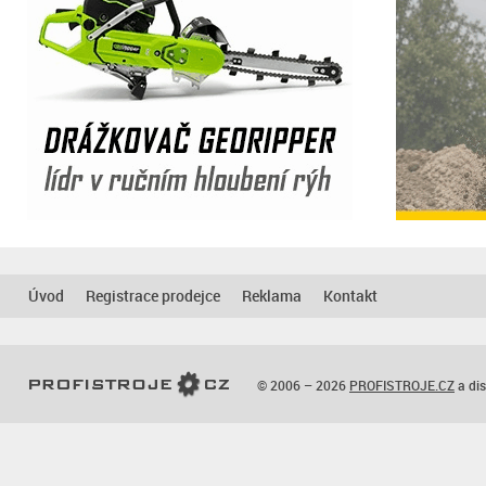
Úvod
Registrace prodejce
Reklama
Kontakt
© 2006 – 2026
PROFISTROJE.CZ
a dis