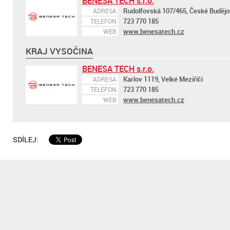
BENESA TECH s.r.o.
Rudolfovská 107/465, České Budějo
ADRESA
723 770 185
TELEFON
www.benesatech.cz
WEB
KRAJ VYSOČINA
BENESA TECH s.r.o.
Karlov 1119, Velké Meziříčí
ADRESA
723 770 185
TELEFON
www.benesatech.cz
WEB
SDÍLEJ: