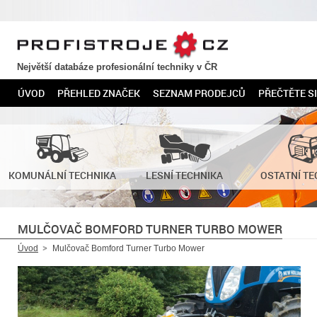
PROFISTROJE.CZ
Největší databáze profesionální techniky v ČR
ÚVOD
PŘEHLED ZNAČEK
SEZNAM PRODEJCŮ
PŘEČTĚTE SI
KOMUNÁLNÍ TECHNIKA
LESNÍ TECHNIKA
OSTATNÍ TE
MULČOVAČ BOMFORD TURNER TURBO MOWER
Úvod
Mulčovač Bomford Turner Turbo Mower