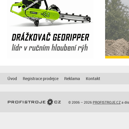
Úvod
Registrace prodejce
Reklama
Kontakt
© 2006 – 2026
PROFISTROJE.CZ
a dis