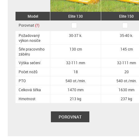
Model
Elite 130
Elite 150
Porovnat
(?)
Požadovaný
30-37 k.
35-40 k.
výkon nosiče
Šíře pracovního
130 cm
145 cm
záběru
Výška sečení
32-111 mm
32-111 mm
Počet nožů
18
20
PTO
540 ot./min.
540 ot./min.
Celková šířka
1470 mm
1630 mm
Hmotnost
213 kg
237 kg
POROVNAT