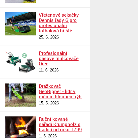
Vřetenové sekačky
Dennis řady G pro
profesionální
fotbalová hřiště
25. 6. 2026
Profesionální
pásové mulčovače
Orec
11. 6. 2026
Drážkovač
GeoRipper - lídr v
ručním hloubení rýh
15. 5. 2026
Ruční kované
nářadí Krumpholz s
tradicí od roku 1799
1. 5. 2026