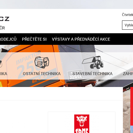
Čtvrte
 ČR
RODEJCŮ
PŘEČTĚTE SI
VÝSTAVY A PŘEDVÁDĚCÍ AKCE
NIKA
OSTATNÍ TECHNIKA
STAVEBNÍ TECHNIKA
ZAHR