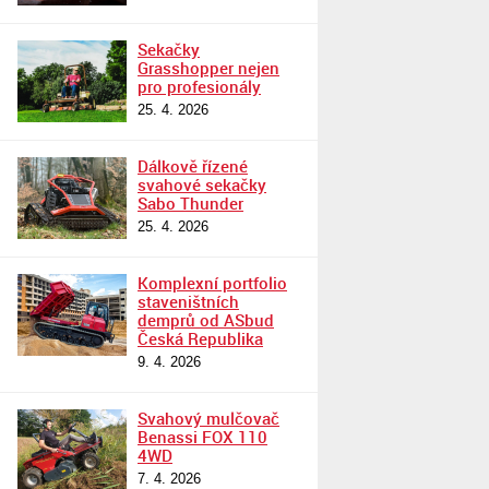
Sekačky
Grasshopper nejen
pro profesionály
25. 4. 2026
Dálkově řízené
svahové sekačky
Sabo Thunder
25. 4. 2026
Komplexní portfolio
staveništních
demprů od ASbud
Česká Republika
9. 4. 2026
Svahový mulčovač
Benassi FOX 110
4WD
7. 4. 2026