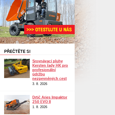
PŘEČTĚTE SI
Srovnávací pluhy
Kersten řady HK pro
profesionální
údržbu
nezpevněných cest
3. 8. 2026
Drtič Arjes Impaktor
250 EVO II
1. 8. 2026