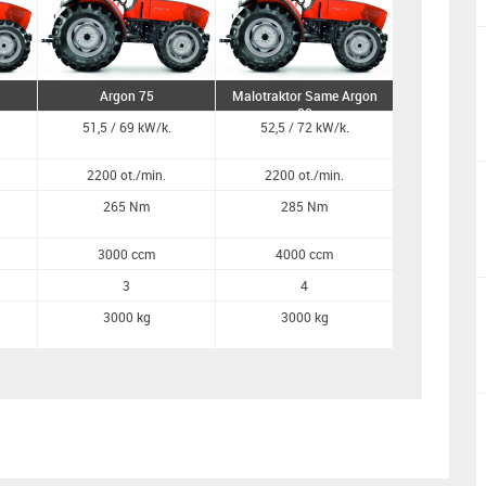
Argon 75
Malotraktor Same Argon
80
51,5 / 69 kW/k.
52,5 / 72 kW/k.
2200 ot./min.
2200 ot./min.
265 Nm
285 Nm
3000 ccm
4000 ccm
3
4
3000 kg
3000 kg