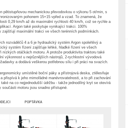
n pětistupňovou mechanickou převodovkou o výkonu 5 ot/min, s
hronizovaným pohonem 15+15 vpřed a vzad. To znamená, že
losti 0,29 km/h až do maximální rychlosti 40 km/h, což se rychle a
likací. Argon také poskytuje vynikající trakci. 100%
y zajišťují maximální trakci ve všech terénních podmínkách.
ch rozváděčů 4 a 6 je hydraulický systém Argon spolehlivý a
ický systém řízení zajišťuje lehké, hladké řízení ve všech
při nízkých otáčkách motoru. A protože produktivita traktoru také
ální výkonnost u nejrůznějších nástrojů, 2-rychlostní vývodová
požadavky a dodává veškerou potřebnou sílu i při práci na svazích.
ergonomicky umístěné boční páky a přístrojová deska, ztělesňuje
ru a přispívá k jeho mimořádné manévrovatelnosti, a to při zachování
také na co nejjednodušší údržbu - takže jednodílný kryt se otevírá
 součásti motoru jsou snadno přístupné.
ODEJCI
POPTÁVKA