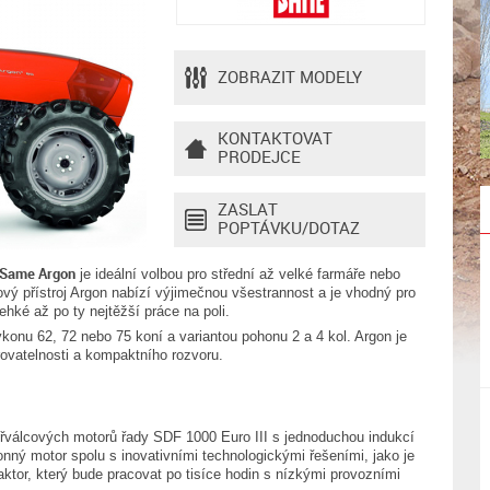
ZOBRAZIT MODELY
KONTAKTOVAT
PRODEJCE
ZASLAT
POPTÁVKU/DOTAZ
Same Argon
je ideální volbou pro střední až velké farmáře nebo
ový přístroj Argon nabízí výjimečnou všestrannost a je vhodný pro
ehké až po ty nejtěžší práce na poli.
onu 62, 72 nebo 75 koní a variantou pohonu 2 a 4 kol. Argon je
rovatelnosti a kompaktního rozvoru.
čtyřválcových motorů řady SDF 1000 Euro III s jednoduchou indukcí
onný motor spolu s inovativními technologickými řešeními, jako je
raktor, který bude pracovat po tisíce hodin s nízkými provozními