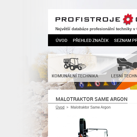
PROFISTROJE.CZ
Největší databáze profesionální techniky v
ÚVOD
PŘEHLED ZNAČEK
SEZNAM P
KOMUNÁLNÍ TECHNIKA
LESNÍ TECH
MALOTRAKTOR SAME ARGON
Úvod
Malotraktor Same Argon