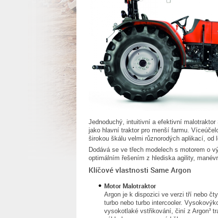
Jednoduchý, intuitivní a efektivní malotraktor
jako hlavní traktor pro menší farmu. Víceúčel
širokou škálu velmi různorodých aplikací, od l
Dodává se ve třech modelech s motorem o výk
optimálním řešením z hlediska agility, manév
Klíčové vlastnosti Same Argon
Motor Malotraktor
Argon je k dispozici ve verzi tří nebo 
turbo nebo turbo intercooler. Vysokovýk
vysokotlaké vstřikování, činí z Argon³ t