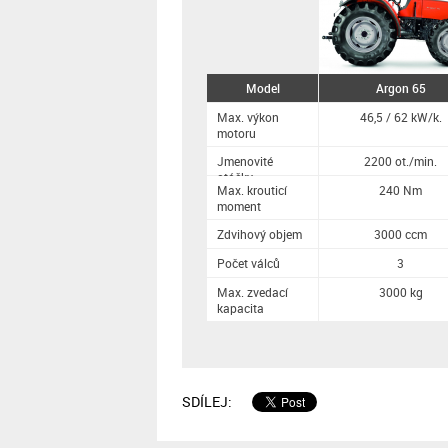
Model
Argon 65
Max. výkon
46,5 / 62 kW/k.
motoru
Jmenovité
2200 ot./min.
otáčky
Max. krouticí
240 Nm
moment
Zdvihový objem
3000 ccm
Počet válců
3
Max. zvedací
3000 kg
kapacita
SDÍLEJ: