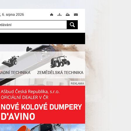
k, 6. srpna 2026
Ú
T
M
M
H
ADNÍ TECHNIKA
ZEMĚDĚLSKÁ TECHNIKA
REKLAMA