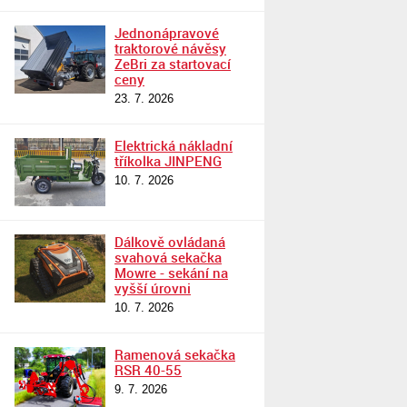
Jednonápravové
traktorové návěsy
ZeBri za startovací
ceny
23. 7. 2026
Elektrická nákladní
tříkolka JINPENG
10. 7. 2026
Dálkově ovládaná
svahová sekačka
Mowre - sekání na
vyšší úrovni
10. 7. 2026
Ramenová sekačka
RSR 40-55
9. 7. 2026