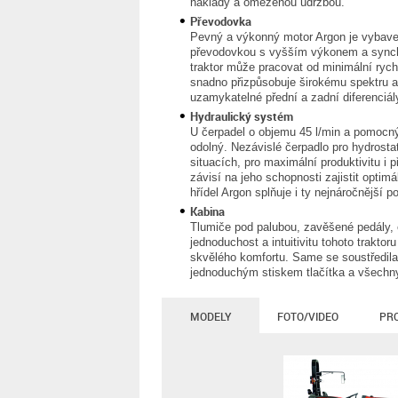
náklady a omezenou údržbou.
Převodovka
Pevný a výkonný motor Argon je vybave
převodovkou s vyšším výkonem a sync
traktor může pracovat od minimální rych
snadno přizpůsobuje širokému spektru ap
uzamykatelné přední a zadní diferenciál
Hydraulický systém
U čerpadel o objemu 45 l/min a pomocný
odolný. Nezávislé čerpadlo pro hydrostat
situacích, pro maximální produktivitu i 
závisí na jeho schopnosti zajistit optim
hřídel Argon splňuje i ty nejnáročnější 
Kabina
Tlumiče pod palubou, zavěšené pedály, 
jednoduchost a intuitivitu tohoto trakto
skvělého komfortu. Same se soustředila 
jednoduchým stiskem tlačítka a všechny
MODELY
FOTO/VIDEO
PR