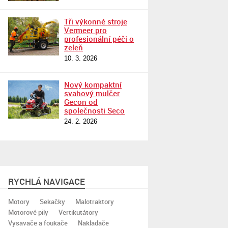
Tři výkonné stroje
Vermeer pro
profesionální péči o
zeleň
10. 3. 2026
Nový kompaktní
svahový mulčer
Gecon od
společnosti Seco
24. 2. 2026
RYCHLÁ NAVIGACE
Motory
Sekačky
Malotraktory
Motorové pily
Vertikutátory
Vysavače a foukače
Nakladače