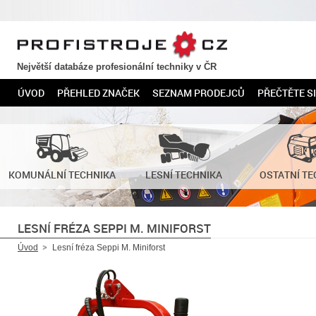
PROFISTROJE.CZ
Největší databáze profesionální techniky v ČR
ÚVOD
PŘEHLED ZNAČEK
SEZNAM PRODEJCŮ
PŘEČTĚTE SI
KOMUNÁLNÍ TECHNIKA
LESNÍ TECHNIKA
OSTATNÍ TE
LESNÍ FRÉZA SEPPI M. MINIFORST
Úvod
Lesní fréza Seppi M. Miniforst