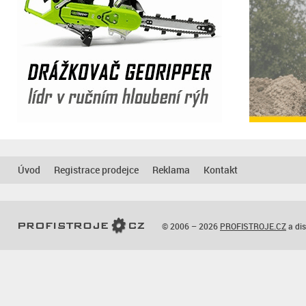
Úvod
Registrace prodejce
Reklama
Kontakt
© 2006 – 2026
PROFISTROJE.CZ
a dis