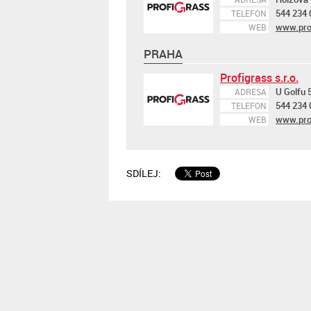
544 234 
TELEFON
www.pro
WEB
PRAHA
Profigrass s.r.o.
U Golfu 
ADRESA
544 234 
TELEFON
www.pro
WEB
SDÍLEJ: