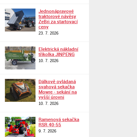
Jednonápravové
traktorové návěsy
ZeBri za startovací
ceny
23. 7. 2026
Elektrická nákladní
tříkolka JINPENG
10. 7. 2026
Dálkově ovládaná
svahová sekačka
Mowre - sekání na
vyšší úrovni
10. 7. 2026
Ramenová sekačka
RSR 40-55
9. 7. 2026