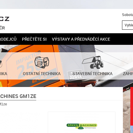
Sobota
 ČR
RODEJCŮ
PŘEČTĚTE SI
VÝSTAVY A PŘEDVÁDĚCÍ AKCE
NIKA
OSTATNÍ TECHNIKA
STAVEBNÍ TECHNIKA
ZAHR
CHINES GM1ZE
M1ze