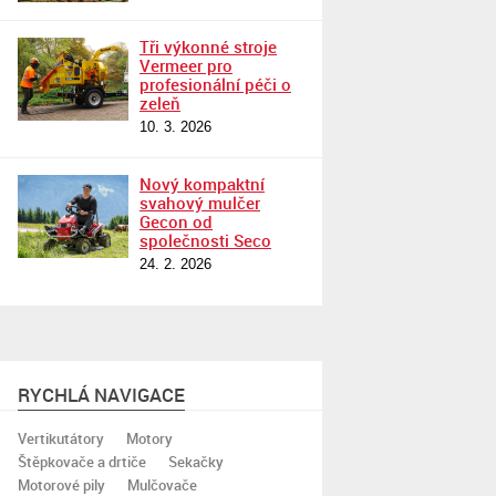
Tři výkonné stroje
Vermeer pro
profesionální péči o
zeleň
10. 3. 2026
Nový kompaktní
svahový mulčer
Gecon od
společnosti Seco
24. 2. 2026
RYCHLÁ NAVIGACE
Vertikutátory
Motory
Štěpkovače a drtiče
Sekačky
Motorové pily
Mulčovače