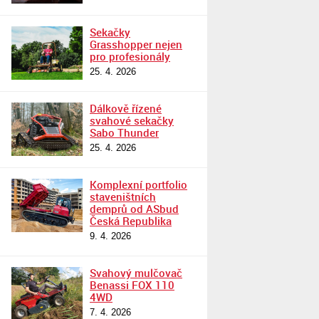
Sekačky
Grasshopper nejen
pro profesionály
25. 4. 2026
Dálkově řízené
svahové sekačky
Sabo Thunder
25. 4. 2026
Komplexní portfolio
staveništních
demprů od ASbud
Česká Republika
9. 4. 2026
Svahový mulčovač
Benassi FOX 110
4WD
7. 4. 2026