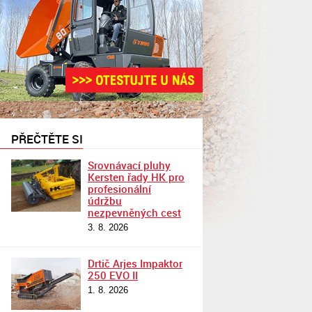
PŘEČTĚTE SI
Srovnávací pluhy
Kersten řady HK pro
profesionální
údržbu
nezpevněných cest
3. 8. 2026
Drtič Arjes Impaktor
250 EVO II
1. 8. 2026