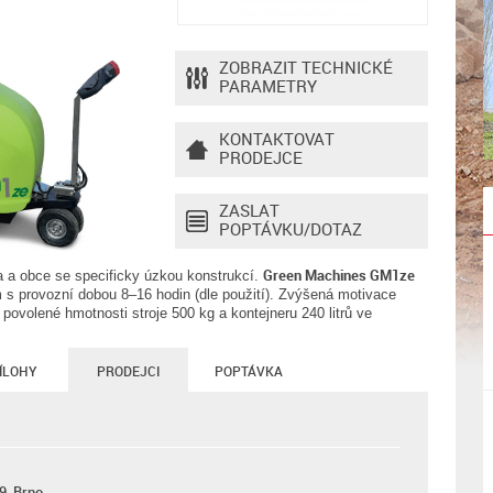
ZOBRAZIT TECHNICKÉ
PARAMETRY
KONTAKTOVAT
PRODEJCE
ZASLAT
POPTÁVKU/DOTAZ
Green Machines GM1ze
a a obce se specificky úzkou konstrukcí.
 s provozní dobou 8–16 hodin (dle použití). Zvýšená motivace
 povolené hmotnosti stroje 500 kg a kontejneru 240 litrů ve
ÍLOHY
PRODEJCI
POPTÁVKA
9, Brno