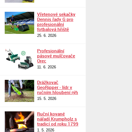
Vřetenové sekačky
Dennis řady G pro
profesionální
fotbalová hřiště
25. 6. 2026
Profesionální
pásové mulčovače
Orec
11. 6. 2026
Drážkovač
GeoRipper - lídr v
ručním hloubení rýh
15. 5. 2026
Ruční kované
nářadí Krumpholz s
tradicí od roku 1799
1. 5. 2026