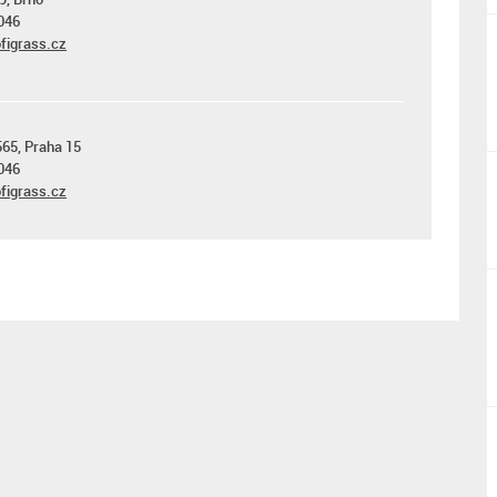
046
figrass.cz
565, Praha 15
046
figrass.cz