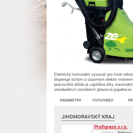
Elektrický komunální vysavač pro čisté měst
disponuje tichým a úsporným elektro motorem
pracovníků úklidu je zajištěna díky maximální
standardních rozměrech (plastová popelnice).
PARAMETRY
FOTO/VIDEO
PŘ
JIHOMORAVSKÝ KRAJ
Profigrass s.r.o.
Holzova 
ADRESA