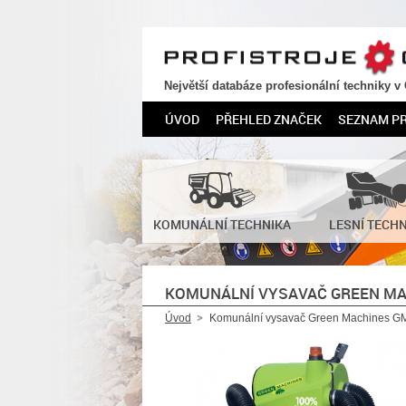
PROFISTROJE.CZ
Největší databáze profesionální techniky v
ÚVOD
PŘEHLED ZNAČEK
SEZNAM P
KOMUNÁLNÍ TECHNIKA
LESNÍ TECH
KOMUNÁLNÍ VYSAVAČ GREEN MA
Úvod
Komunální vysavač Green Machines G