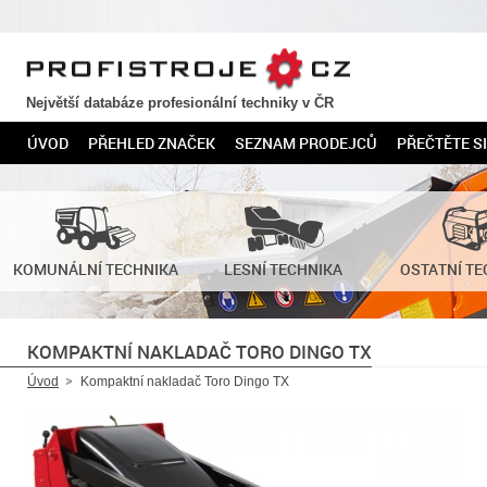
PROFISTROJE.CZ
Největší databáze profesionální techniky v ČR
ÚVOD
PŘEHLED ZNAČEK
SEZNAM PRODEJCŮ
PŘEČTĚTE SI
KOMUNÁLNÍ TECHNIKA
LESNÍ TECHNIKA
OSTATNÍ TE
KOMPAKTNÍ NAKLADAČ TORO DINGO TX
Úvod
Kompaktní nakladač Toro Dingo TX