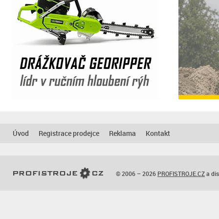
Úvod
Registrace prodejce
Reklama
Kontakt
© 2006 – 2026
PROFISTROJE.CZ
a dis