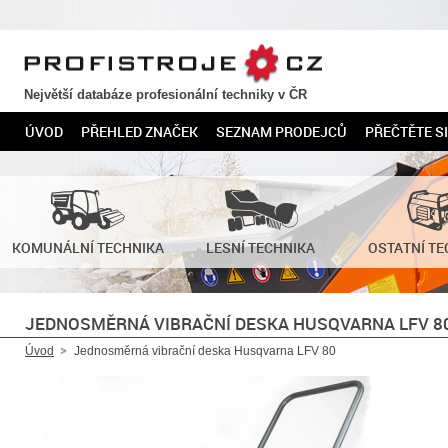
PROFISTROJE.CZ
Největší databáze profesionální techniky v ČR
ÚVOD
PŘEHLED ZNAČEK
SEZNAM PRODEJCŮ
PŘEČTĚTE SI
KOMUNÁLNÍ TECHNIKA
LESNÍ TECHNIKA
OSTATNÍ TE
JEDNOSMĚRNÁ VIBRAČNÍ DESKA HUSQVARNA LFV 8
Úvod
Jednosměrná vibrační deska Husqvarna LFV 80