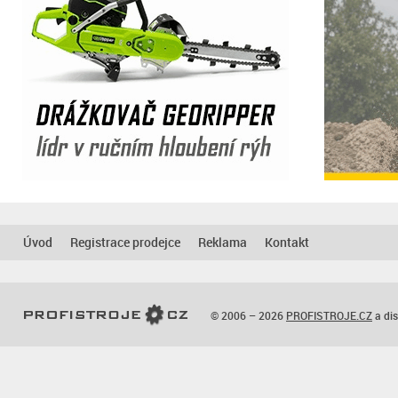
Úvod
Registrace prodejce
Reklama
Kontakt
© 2006 – 2026
PROFISTROJE.CZ
a dis