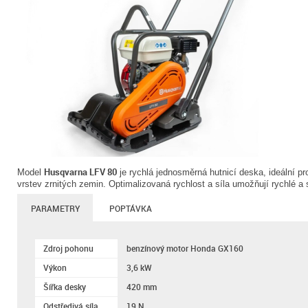
Husqvarna LFV 80
Model
je rychlá jednosměrná hutnicí deska, ideální p
vrstev zrnitých zemin. Optimalizovaná rychlost a síla umožňují rychlé a
PARAMETRY
POPTÁVKA
Zdroj pohonu
benzínový motor Honda GX160
Výkon
3,6 kW
Šířka desky
420 mm
Odstředivá síla
19 N