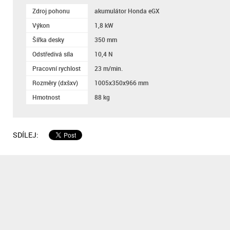
Zdroj pohonu
akumulátor Honda eGX
Výkon
1,8 kW
Šířka desky
350 mm
Odstředivá síla
10,4 N
Pracovní rychlost
23 m/min.
Rozměry (dxšxv)
1005x350x966 mm
Hmotnost
88 kg
SDÍLEJ: