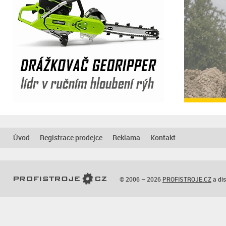
Úvod
Registrace prodejce
Reklama
Kontakt
© 2006 – 2026
PROFISTROJE.CZ
a dis