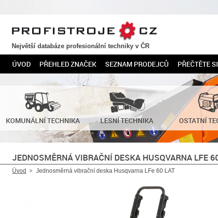
PROFISTROJE.CZ
Největší databáze profesionální techniky v ČR
ÚVOD
PŘEHLED ZNAČEK
SEZNAM PRODEJCŮ
PŘEČTĚTE SI
KOMUNÁLNÍ TECHNIKA
LESNÍ TECHNIKA
OSTATNÍ TE
JEDNOSMĚRNÁ VIBRAČNÍ DESKA HUSQVARNA LFE 60
Úvod
Jednosměrná vibrační deska Husqvarna LFe 60 LAT