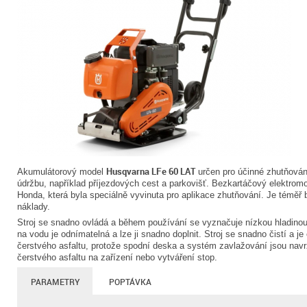
Husqvarna LFe 60 LAT
Akumulátorový model
určen pro účinné zhutňování
údržbu, například příjezdových cest a parkovišť. Bezkartáčový elektrom
Honda, která byla speciálně vyvinuta pro aplikace zhutňování. Je téměř
náklady.
Stroj se snadno ovládá a během používání se vyznačuje nízkou hladino
na vodu je odnímatelná a lze ji snadno doplnit. Stroj se snadno čistí a j
čerstvého asfaltu, protože spodní deska a systém zavlažování jsou navr
čerstvého asfaltu na zařízení nebo vytváření stop.
PARAMETRY
POPTÁVKA