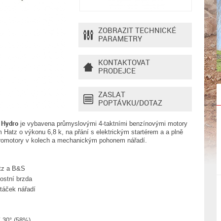
ZOBRAZIT TECHNICKÉ
PARAMETRY
KONTAKTOVAT
PRODEJCE
ZASLAT
POPTÁVKU/DOTAZ
 Hydro
je vybavena průmyslovými 4-taktními benzínovými motory
Hatz o výkonu 6,8 k, na přání s elektrickým startérem a a plně
omotory v kolech a mechanickým pohonem nářadí.
tz a B&S
ostní brzda
otáček nářadí
í 30° (58%)