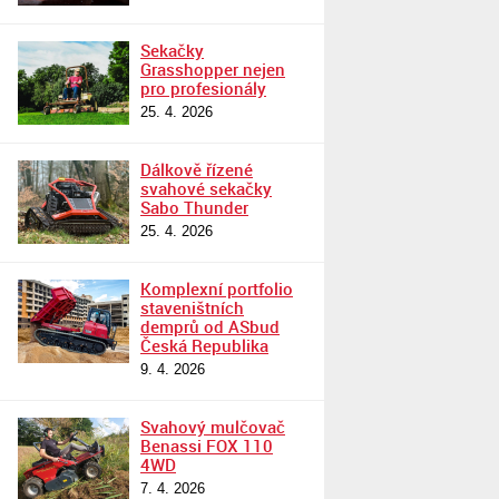
Sekačky
Grasshopper nejen
pro profesionály
25. 4. 2026
Dálkově řízené
svahové sekačky
Sabo Thunder
25. 4. 2026
Komplexní portfolio
staveništních
demprů od ASbud
Česká Republika
9. 4. 2026
Svahový mulčovač
Benassi FOX 110
4WD
7. 4. 2026