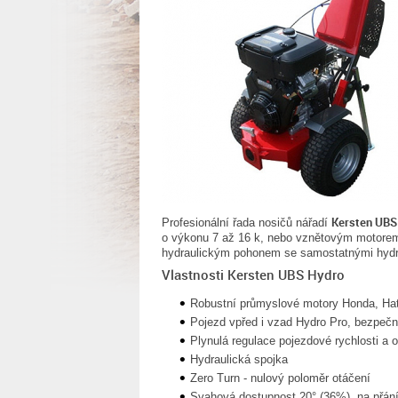
Kersten UBS
Profesionální řada nosičů nářadí
o výkonu 7 až 16 k, nebo vznětovým motorem 
hydraulickým pohonem se samostatnými hydr
Vlastnosti Kersten UBS Hydro
Robustní průmyslové motory Honda, Ha
Pojezd vpřed i vzad Hydro Pro, bezpečn
Plynulá regulace pojezdové rychlosti a 
Hydraulická spojka
Zero Turn - nulový poloměr otáčení
Svahová dostupnost 20° (36%), na přán