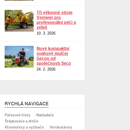
Tři výkonné stroje
Vermeer pro
profesionální péči o
zeleň
10. 3. 2026
Nový kompaktní
svahový mulčer
Gecon od
společnosti Seco
24. 2. 2026
RYCHLÁ NAVIGACE
Pařezové frézy
Nakladače
Štěpkovače a drtiče
Křovinořezy a vyžínače
Vertikutátory