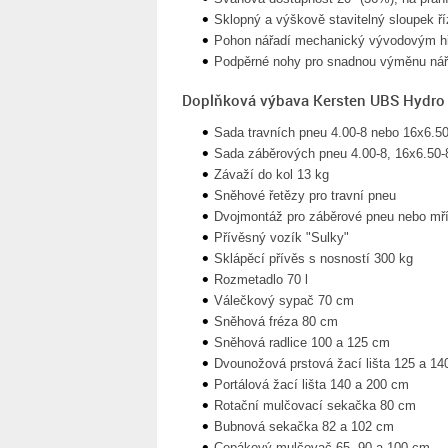
Sklopný a výškově stavitelný sloupek ří
Pohon nářadí mechanický vývodovým h
Podpěrné nohy pro snadnou výměnu nář
Doplňková výbava Kersten UBS Hydro
Sada travních pneu 4.00-8 nebo 16x6.5
Sada záběrových pneu 4.00-8, 16x6.50
Závaží do kol 13 kg
Sněhové řetězy pro travní pneu
Dvojmontáž pro záběrové pneu nebo mří
Přívěsný vozík "Sulky"
Sklápěcí přívěs s nosností 300 kg
Rozmetadlo 70 l
Válečkový sypač 70 cm
Sněhová fréza 80 cm
Sněhová radlice 100 a 125 cm
Dvounožová prstová žací lišta 125 a 1
Portálová žací lišta 140 a 200 cm
Rotační mulčovací sekačka 80 cm
Bubnová sekačka 82 a 102 cm
Cepákový mulčovač 65, 90 a 100 cm