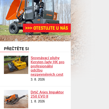
PŘEČTĚTE SI
Srovnávací pluhy
Kersten řady HK pro
profesionální
údržbu
nezpevněných cest
3. 8. 2026
Drtič Arjes Impaktor
250 EVO II
1. 8. 2026