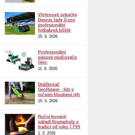
Vřetenové sekačky
Dennis řady G pro
profesionální
fotbalová hřiště
25. 6. 2026
Profesionální
pásové mulčovače
Orec
11. 6. 2026
Drážkovač
GeoRipper - lídr v
ručním hloubení rýh
15. 5. 2026
Ruční kované
nářadí Krumpholz s
tradicí od roku 1799
1. 5. 2026