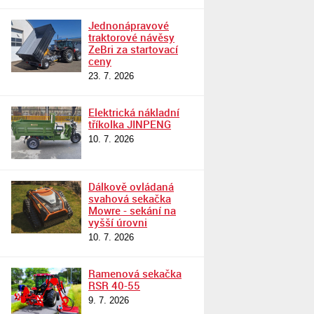
Jednonápravové
traktorové návěsy
ZeBri za startovací
ceny
23. 7. 2026
Elektrická nákladní
tříkolka JINPENG
10. 7. 2026
Dálkově ovládaná
svahová sekačka
Mowre - sekání na
vyšší úrovni
10. 7. 2026
Ramenová sekačka
RSR 40-55
9. 7. 2026