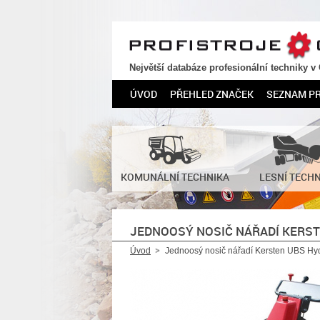
PROFISTROJE.CZ
Největší databáze profesionální techniky v
ÚVOD
PŘEHLED ZNAČEK
SEZNAM P
KOMUNÁLNÍ TECHNIKA
LESNÍ TECH
JEDNOOSÝ NOSIČ NÁŘADÍ KERS
Úvod
Jednoosý nosič nářadí Kersten UBS Hy