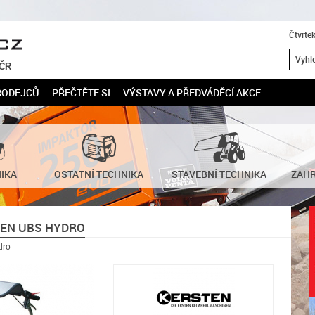
Čtvrte
 ČR
RODEJCŮ
PŘEČTĚTE SI
VÝSTAVY A PŘEDVÁDĚCÍ AKCE
NIKA
OSTATNÍ TECHNIKA
STAVEBNÍ TECHNIKA
ZAHR
TEN UBS HYDRO
dro