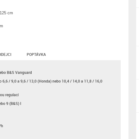
 125 cm
cm
ODEJCI
POPTÁVKA
nebo B&S Vanguard
o 6,6 / 9,0 a 9,6 / 13,0 (Honda) nebo 10,4 / 14,0 a 11,8 / 16,0
lou regulací
ebo 9 (B&S) l
/h