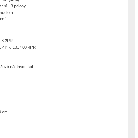
zení - 3 polohy
řídelem
adí
0-8 2PR
-8 4PR, 18x7.00 4PR
žové nástavce kol
40 cm