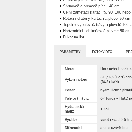
Shrnovač a obraceč píce 140 cm
Čelní zametací kartáč 75, 90, 100 nebo
Rotační drátěný kartáč na plevel 50 cm
Tepelný vypalovač trávy a plevelů 100 
Horizontální odstraňovač plevele 90 cm
Fukar na listí
PARAMETRY
FOTO/VIDEO
PR
Motor
Hatz nebo Honda 
5,0 / 6,8 (Hatz) neb
Výkon motoru
(B&S) kW/k.
Pohon
hydraulický s plynu
Palivová nádrž
6 (Honda + Hatz) n
Hydraulická
10,5 l
nádrž
Rychlost
vpřed i vzad 0-6 km
Diferenciál
ano, s uzávěrkou