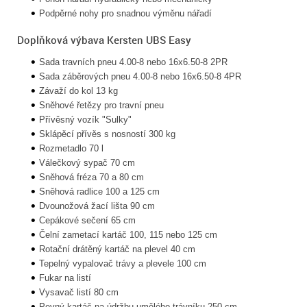
Podpěrné nohy pro snadnou výměnu nářadí
Doplňková výbava Kersten UBS Easy
Sada travních pneu 4.00-8 nebo 16x6.50-8 2PR
Sada záběrových pneu 4.00-8 nebo 16x6.50-8 4PR
Závaží do kol 13 kg
Sněhové řetězy pro travní pneu
Přívěsný vozík "Sulky"
Sklápěcí přívěs s nosností 300 kg
Rozmetadlo 70 l
Válečkový sypač 70 cm
Sněhová fréza 70 a 80 cm
Sněhová radlice 100 a 125 cm
Dvounožová žací lišta 90 cm
Cepákové sečení 65 cm
Čelní zametací kartáč 100, 115 nebo 125 cm
Rotační drátěný kartáč na plevel 40 cm
Tepelný vypalovač trávy a plevele 100 cm
Fukar na listí
Vysavač listí 80 cm
Pevný kartáč na údržbu umělého trávníku 250 cm