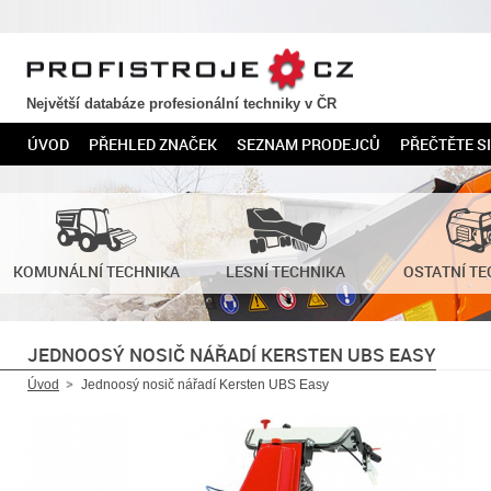
PROFISTROJE.CZ
Největší databáze profesionální techniky v ČR
ÚVOD
PŘEHLED ZNAČEK
SEZNAM PRODEJCŮ
PŘEČTĚTE SI
KOMUNÁLNÍ TECHNIKA
LESNÍ TECHNIKA
OSTATNÍ TE
JEDNOOSÝ NOSIČ NÁŘADÍ KERSTEN UBS EASY
Úvod
Jednoosý nosič nářadí Kersten UBS Easy