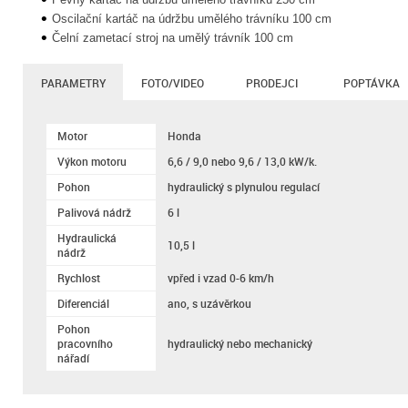
Oscilační kartáč na údržbu umělého trávníku 100 cm
Čelní zametací stroj na umělý trávník 100 cm
PARAMETRY
FOTO/VIDEO
PRODEJCI
POPTÁVKA
Motor
Honda
Výkon motoru
6,6 / 9,0 nebo 9,6 / 13,0 kW/k.
Pohon
hydraulický s plynulou regulací
Palivová nádrž
6 l
Hydraulická
10,5 l
nádrž
Rychlost
vpřed i vzad 0-6 km/h
Diferenciál
ano, s uzávěrkou
Pohon
pracovního
hydraulický nebo mechanický
nářadí