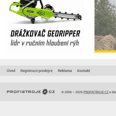
Úvod
Registrace prodejce
Reklama
Kontakt
© 2006 – 2026
PROFISTROJE.CZ
a dis