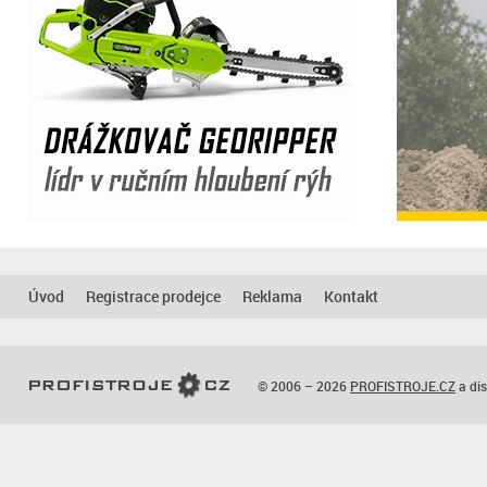
Úvod
Registrace prodejce
Reklama
Kontakt
© 2006 – 2026
PROFISTROJE.CZ
a dis