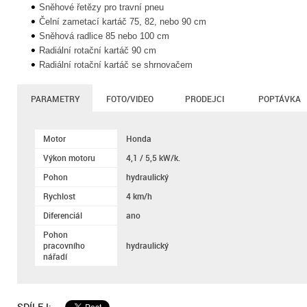
Sněhové řetězy pro travní pneu
Čelní zametací kartáč 75, 82, nebo 90 cm
Sněhová radlice 85 nebo 100 cm
Radiální rotační kartáč 90 cm
Radiální rotační kartáč se shrnovačem
PARAMETRY
FOTO/VIDEO
PRODEJCI
POPTÁVKA
Motor
Honda
Výkon motoru
4,1 / 5,5 kW/k.
Pohon
hydraulický
Rychlost
4 km/h
Diferenciál
ano
Pohon
pracovního
hydraulický
nářadí
SDÍLEJ: