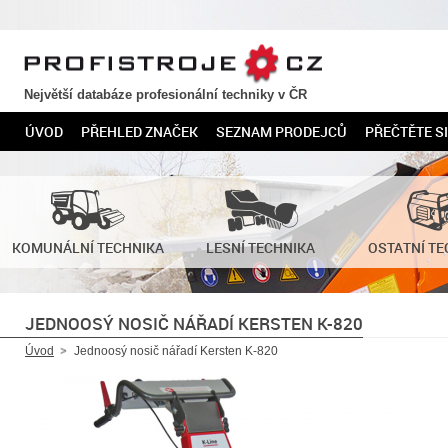
PROFISTROJE.CZ
Největší databáze profesionální techniky v ČR
ÚVOD
PŘEHLED ZNAČEK
SEZNAM PRODEJCŮ
PŘEČTĚTE SI
KOMUNÁLNÍ TECHNIKA
LESNÍ TECHNIKA
OSTATNÍ TE
JEDNOOSÝ NOSIČ NÁŘADÍ KERSTEN K-820
Úvod
Jednoosý nosič nářadí Kersten K-820