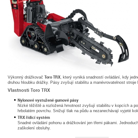
Toro TRX
Výkonný drážkovač
, který vyniká snadností ovládání, kdy jedn
druhou hloubku drážky. Pásy zvyšují stabilitu a manévrovatelnost stroj
Vlastnosti Toro TRX
Nylonové vystužené gumové pásy
Nízké těžiště a rozložená hmotnost zvyšují stabilitu v kopcích a p
hrbolatém povrchu. Snižují tlak na půdu a nezanechávají vyjeté kol
TRX řídící systém
Snadné ovládání pohonu a drážkování jen třemi pákami. Jednoduché
zaškolení obsluhy.