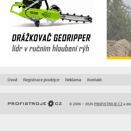
Úvod
Registrace prodejce
Reklama
Kontakt
© 2006 – 2026
PROFISTROJE.CZ
a dis