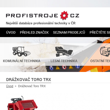
PROFISTROJE.CZ
Největší databáze profesionální techniky v ČR
ÚVOD
PŘEHLED ZNAČEK
SEZNAM PRODEJCŮ
PŘEČTĚTE SI
KOMUNÁLNÍ TECHNIKA
LESNÍ TECHNIKA
OSTATNÍ TE
DRÁŽKOVAČ TORO TRX
Úvod
Drážkovač Toro TRX