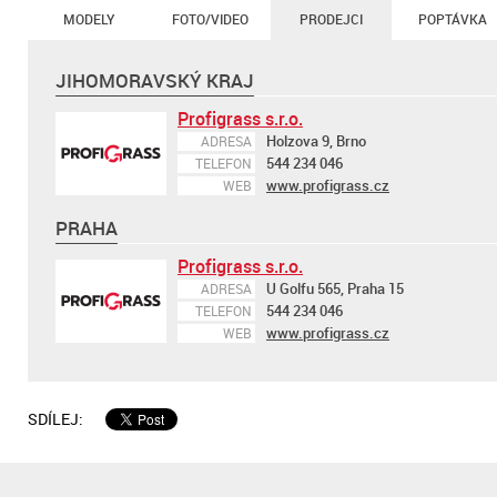
MODELY
FOTO/VIDEO
PRODEJCI
POPTÁVKA
JIHOMORAVSKÝ KRAJ
Profigrass s.r.o.
Holzova 9, Brno
ADRESA
544 234 046
TELEFON
www.profigrass.cz
WEB
PRAHA
Profigrass s.r.o.
U Golfu 565, Praha 15
ADRESA
544 234 046
TELEFON
www.profigrass.cz
WEB
SDÍLEJ: