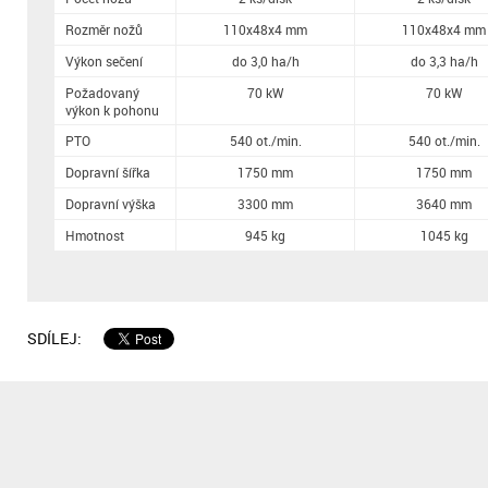
Rozměr nožů
110x48x4 mm
110x48x4 mm
Výkon sečení
do 3,0 ha/h
do 3,3 ha/h
Požadovaný
70 kW
70 kW
výkon k pohonu
PTO
540 ot./min.
540 ot./min.
Dopravní šířka
1750 mm
1750 mm
Dopravní výška
3300 mm
3640 mm
Hmotnost
945 kg
1045 kg
SDÍLEJ: