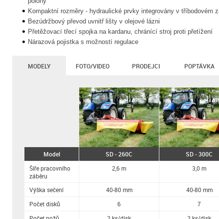
polohy
Kompaktní rozměry - hydraulické prvky integrovány v tříbodovém 
Bezúdržbový převod uvnitř lišty v olejové lázni
Přetěžovací třecí spojka na kardanu, chránící stroj proti přetížení
Nárazová pojistka s možností regulace
MODELY
FOTO/VIDEO
PRODEJCI
POPTÁVKA
Model
SD - 260C
SD - 300C
Šíře pracovního
2,6 m
3,0 m
záběru
Výška sečení
40-80 mm
40-80 mm
Počet disků
6
7
Počet nožů
2 ks/disk
2 ks/disk