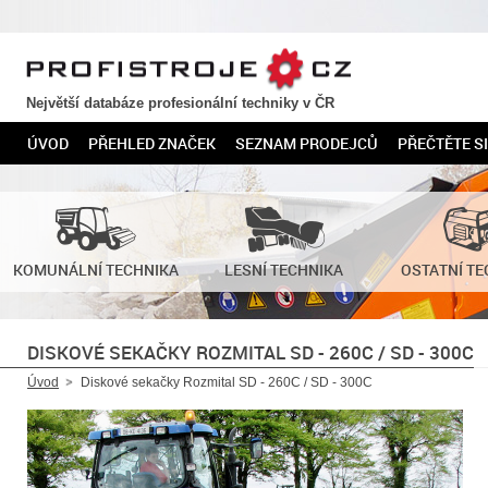
PROFISTROJE.CZ
Největší databáze profesionální techniky v ČR
ÚVOD
PŘEHLED ZNAČEK
SEZNAM PRODEJCŮ
PŘEČTĚTE SI
KOMUNÁLNÍ TECHNIKA
LESNÍ TECHNIKA
OSTATNÍ TE
DISKOVÉ SEKAČKY ROZMITAL SD - 260C / SD - 300C
Úvod
Diskové sekačky Rozmital SD - 260C / SD - 300C