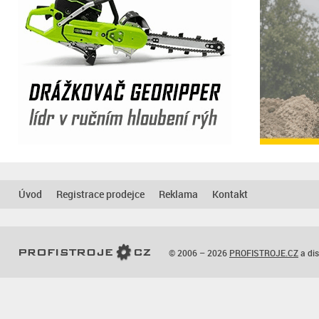
Úvod
Registrace prodejce
Reklama
Kontakt
© 2006 – 2026
PROFISTROJE.CZ
a dis