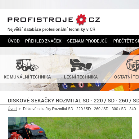
PROFISTROJE.CZ
Největší databáze profesionální techniky v ČR
ÚVOD
PŘEHLED ZNAČEK
SEZNAM PRODEJCŮ
PŘEČTĚTE SI
KOMUNÁLNÍ TECHNIKA
LESNÍ TECHNIKA
OSTATNÍ TE
DISKOVÉ SEKAČKY ROZMITAL SD - 220 / SD - 260 / SD 
Úvod
Diskové sekačky Rozmital SD - 220 / SD - 260 / SD - 300 / SD - 340