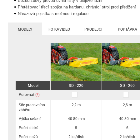
Bezúdržbový převod uvnitř lišty v olejové lázni
Přetěžovací třecí spojka na kardanu, chránící stroj proti přetížení
Nárazová pojistka s možností regulace
MODELY
FOTO/VIDEO
PRODEJCI
POPTÁVKA
Model
SD - 220
SD - 260
Porovnat
(?)
Šíře pracovního
2,2 m
2,6 m
záběru
Výška sečení
40-80 mm
40-80 mm
Počet disků
5
6
Počet nožů
2 ks/disk
2 ks/disk