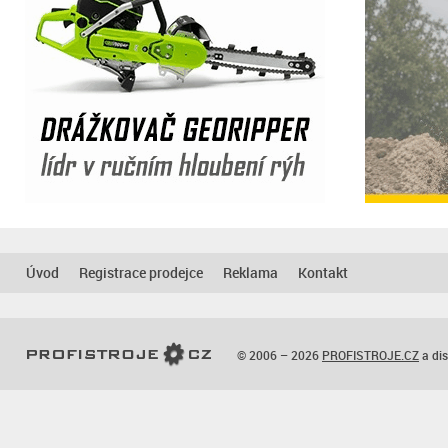
Úvod
Registrace prodejce
Reklama
Kontakt
© 2006 – 2026
PROFISTROJE.CZ
a dis