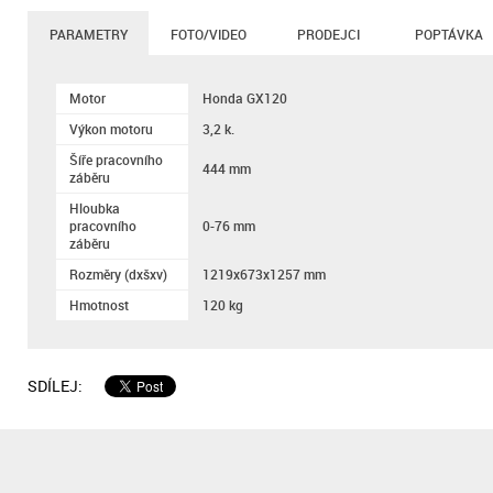
PARAMETRY
FOTO/VIDEO
PRODEJCI
POPTÁVKA
Motor
Honda GX120
Výkon motoru
3,2 k.
Šíře pracovního
444 mm
záběru
Hloubka
pracovního
0-76 mm
záběru
Rozměry (dxšxv)
1219x673x1257 mm
Hmotnost
120 kg
SDÍLEJ: