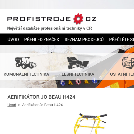
PROFISTROJE.CZ
Největší databáze profesionální techniky v ČR
ÚVOD
PŘEHLED ZNAČEK
SEZNAM PRODEJCŮ
PŘEČTĚTE SI
KOMUNÁLNÍ TECHNIKA
LESNÍ TECHNIKA
OSTATNÍ TE
AERIFIKÁTOR JO BEAU H424
Úvod
Aerifikátor Jo Beau H424